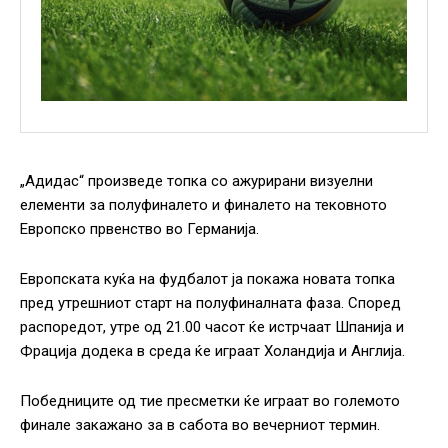
„Адидас“ произведе топка со ажурирани визуелни
елементи за полуфиналето и финалето на тековното
Европско првенство во Германија.
Европската куќа на фудбалот ја покажа новата топка
пред утрешниот старт на полуфиналната фаза. Според
распоредот, утре од 21.00 часот ќе истрчаат Шпанија и
Фрација додека в среда ќе играат Холандија и Англија.
Победниците од тие пресметки ќе играат во големото
финале закажано за в сабота во вечерниот термин.