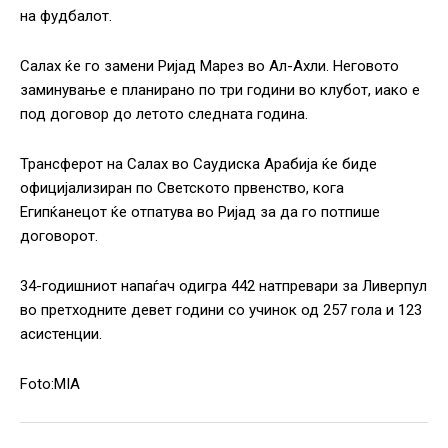
на фудбалот.
Салах ќе го замени Ријад Марез во Ал-Ахли. Неговото
заминување е планирано по три години во клубот, иако е
под договор до летото следната година.
Трансферот на Салах во Саудиска Арабија ќе биде
официјализиран по Светското првенство, кога
Египќанецот ќе отпатува во Ријад за да го потпише
договорот.
34-годишниот напаѓач одигра 442 натпревари за Ливерпул
во претходните девет години со учинок од 257 гола и 123
асистенции.
Foto:MIA