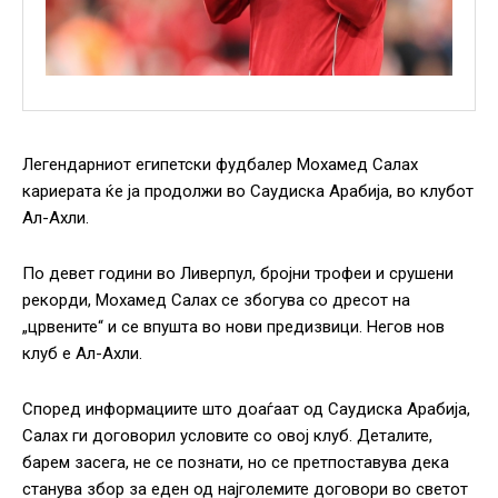
Легендарниот египетски фудбалер Мохамед Салах
кариерата ќе ја продолжи во Саудиска Арабија, во клубот
Ал-Ахли.
По девет години во Ливерпул, бројни трофеи и срушени
рекорди, Мохамед Салах се збогува со дресот на
„црвените“ и се впушта во нови предизвици. Негов нов
клуб е Ал-Ахли.
Според информациите што доаѓаат од Саудиска Арабија,
Салах ги договорил условите со овој клуб. Деталите,
барем засега, не се познати, но се претпоставува дека
станува збор за еден од најголемите договори во светот