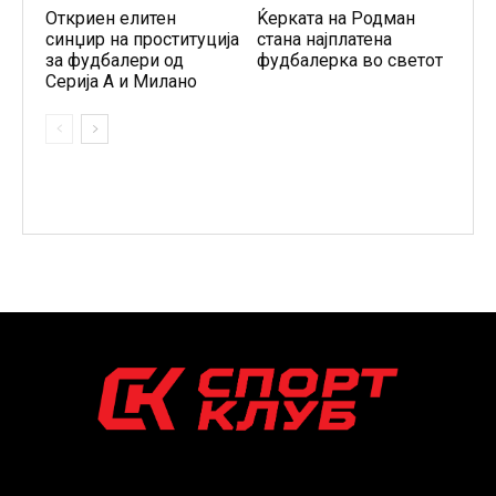
Откриен елитен
Ќерката на Родман
синџир на проституција
стана најплатена
за фудбалери од
фудбалерка во светот
Серија А и Милано