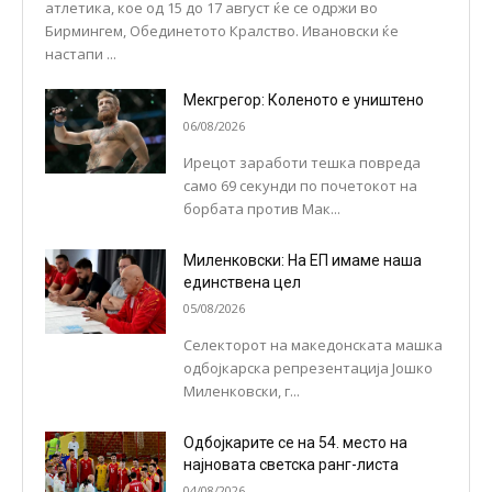
атлетика, кое од 15 до 17 август ќе се одржи во
Бирмингем, Обединетото Кралство. Ивановски ќе
настапи ...
Мекгрегор: Коленото е уништено
06/08/2026
Ирецот заработи тешка повреда
само 69 секунди по почетокот на
борбата против Мак...
Миленковски: На ЕП имаме наша
единствена цел
05/08/2026
Селекторот на македонската машка
одбојкарска репрезентација Јошко
Миленковски, г...
Одбојкарите се на 54. место на
најновата светска ранг-листа
04/08/2026