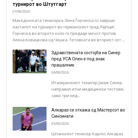
турнирот во Штутгарт
07/08/2026
Македонската тенисерка Лина Ѓорческа го заврши
настапот на турнирот во германскиот град Лајпциг.
Ѓорческа во второто коло го предаде мечот против
Алена Ковацкова од Чешка. Тетовката во вториот сет ...
Здравствената состојба на Синер
пред УСА Опен е под знак
прашалник
06/08/2026
Италијанскиот тенисер Јаник Синер
направил итни медицински тестови,
само три нед...
Алкараз се откажа од Мастерсот во
Синсинати
05/08/2026
Шпанскиот тенисер Карлос Алкараз