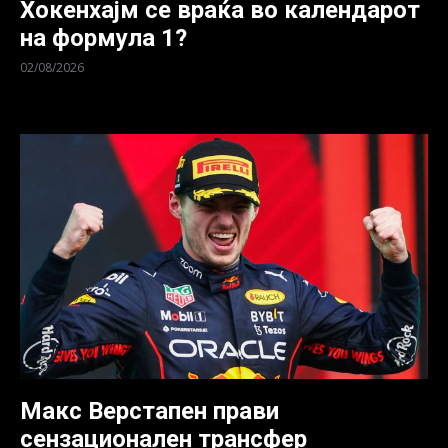
Хокенхајм се враќа во календарот
на формула 1?
02/08/2026
Големата награда на Герман...
Макс Верстапен прави
сензационален трансфер