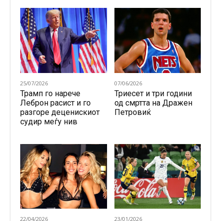
25/07/2026
07/06/2026
Трамп го нарече
Триесет и три години
Леброн расист и го
од смртта на Дражен
разгоре деценискиот
Петровиќ
судир меѓу нив
22/04/2026
23/01/2026