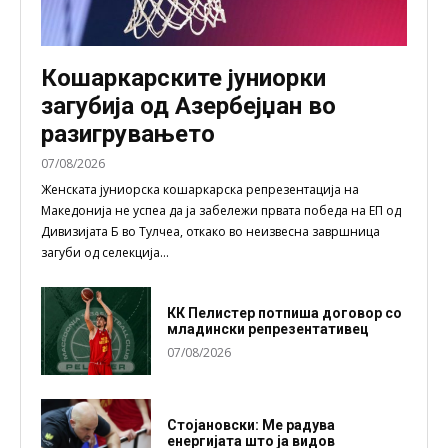
Кошаркарските јуниорки
загубија од Азербејџан во
разигрувањето
07/08/2026
Женската јуниорска кошаркарска репрезентација на
Македонија не успеа да ја забележи првата победа на ЕП од
Дивизијата Б во Тулчеа, откако во неизвесна завршница
загуби од селекција...
КК Пелистер потпиша договор со
младински репрезентативец
07/08/2026
Стојановски: Ме радува
енергијата што ја видов