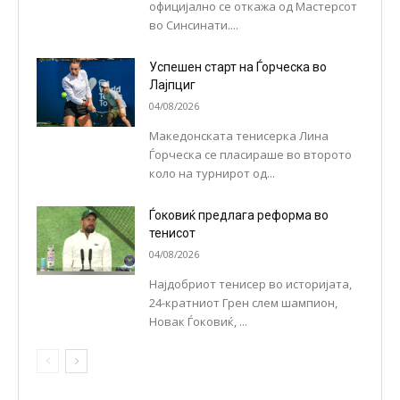
официјално се откажа од Мастерсот
во Синсинати....
Успешен старт на Ѓорческа во
Лајпциг
04/08/2026
Македонската тенисерка Лина
Ѓорческа се пласираше во второто
коло на турнирот од...
Ѓоковиќ предлага реформа во
тенисот
04/08/2026
Најдобриот тенисер во историјата,
24-кратниот Грен слем шампион,
Новак Ѓоковиќ, ...