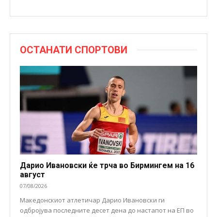
ОСТАНАТИ СПОРТОВИ
Дарио Ивановски ќе трча во Бирмингем на 16
август
07/08/2026
Македонскиот атлетичар Дарио Ивановски ги
одбројува последните десет дена до настапот на ЕП во