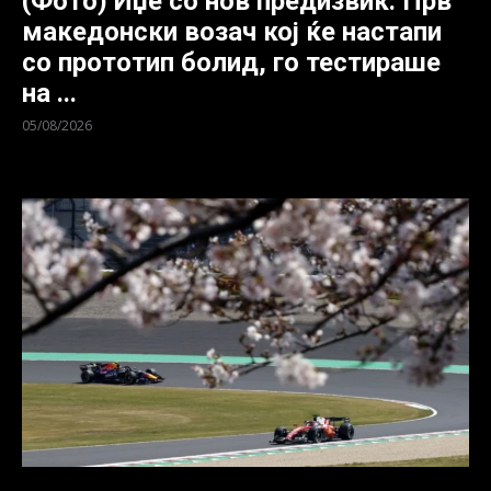
(Фото) Иџе со нов предизвик: Прв
македонски возач кој ќе настапи
со прототип болид, го тестираше
на ...
05/08/2026
Европскиот автомобилски ша...