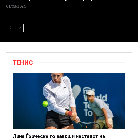
01/08/2026
Шпекулациите за иднината н...
ТЕНИС
Лина Ѓорческа го заврши настапот на