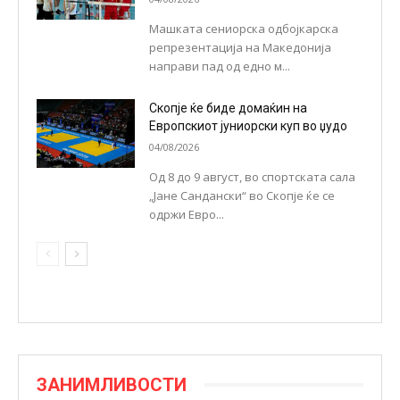
Машката сениорска одбојкарска
репрезентација на Македонија
направи пад од едно м...
Скопје ќе биде домаќин на
Европскиот јуниорски куп во џудо
04/08/2026
Од 8 до 9 август, во спортската сала
„Јане Сандански“ во Скопје ќе се
одржи Евро...
ЗАНИМЛИВОСТИ