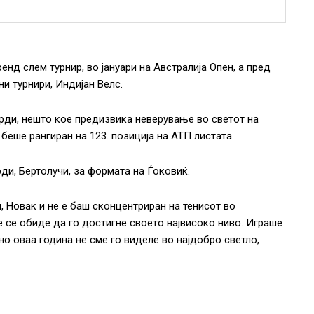
нд слем турнир, во јануари на Австралија Опен, а пред
и турнири, Индијан Велс.
рди, нешто кое предизвика неверување во светот на
 беше рангиран на 123. позиција на АТП листата.
ди, Бертолучи, за формата на Ѓоковиќ.
и, Новак и не е баш сконцентриран на тенисот во
е се обиде да го достигне своето највисоко ниво. Играше
но оваа година не сме го виделе во најдобро светло,