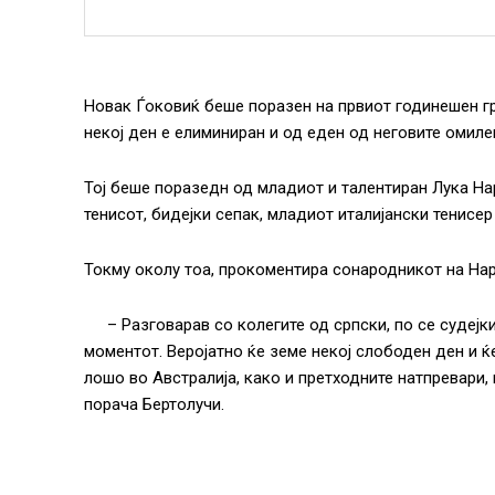
Новак Ѓоковиќ беше поразен на првиот годинешен гре
некој ден е елиминиран и од еден од неговите омилен
Тој беше поразедн од младиот и талентиран Лука На
тенисот, бидејки сепак, младиот италијански тенисер
Токму околу тоа, прокоментира сонародникот на Нар
– Разговарав со колегите од српски, по се судејк
моментот. Веројатно ќе земе некој слободен ден и ќ
лошо во Австралија, како и претходните натпревари, 
порача Бертолучи.