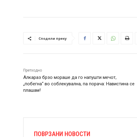
Сподели преку
Претходно
Алкараз брзо мораше да го напушти мечот,
„побегна“ во соблекувална, па порача: Навистина се
плашам!
ПОВРЗАНИ НОВОСТИ