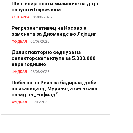
Шенгелија плати милионче за да ја
напушти Барселона
КОШАРКА
06/08/2026
Репрезентативец на Косово е
замената за Диоманде во Лајпциг
ФУДБАЛ
06/08/2026
Далиќ повторно седнува на
селекторската клупа за 5.000.000
евра годишно
ФУДБАЛ
06/08/2026
Побегна во Реал за бадијала, доби
шлаканица од Мурињо, а сега сака
назад на „Енфилд“
ФУДБАЛ
06/08/2026