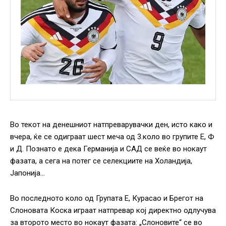
Во текот на денешниот натпреварувачки ден, исто како и
вчера, ќе се одиграат шест меча од 3.коло во групите Е, Ф
и Д. Познато е дека Германија и САД се веќе во нокаут
фазата, а сега на потег се селекциите на Холандија,
Јапонија…
Во последното коло од Групата Е, Курасао и Брегот на
Слоновата Коска играат натпревар кој директно одлучува
за второто место во нокаут фазата: „Слоновите“ се во