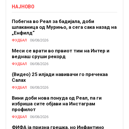
НАЈНОВО
Побегна во Реал за бадијала, доби
шлаканица од Мурињо, а сега сака назад на
„Енфилд“
ФУДБАЛ
06/08/2026
Меси се врати во првиот тим на Интер и
веднаш сруши рекорд
ФУДБАЛ
06/08/2026
(Видео) 25 илјади навивачи го пречекаа
Салах
ФУДБАЛ
06/08/2026
Вини доби нова понуда од Реал, па ги
избриша сите објави на Инстаграм
профилот
ФУДБАЛ
06/08/2026
ФИФА ја призна грешка, но Инфантино