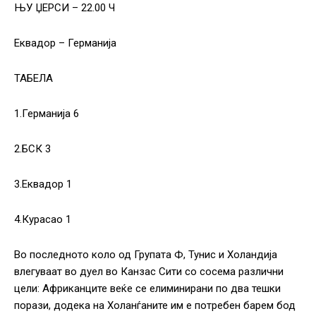
ЊУ ЏЕРСИ – 22.00 Ч
Еквадор – Германија
ТАБЕЛА
1.Германија 6
2.БСК 3
3.Еквадор 1
4.Курасао 1
Во последното коло од Групата Ф, Тунис и Холандија
влегуваат во дуел во Канзас Сити со сосема различни
цели: Африканците веќе се елиминирани по два тешки
порази, додека на Холанѓаните им е потребен барем бод