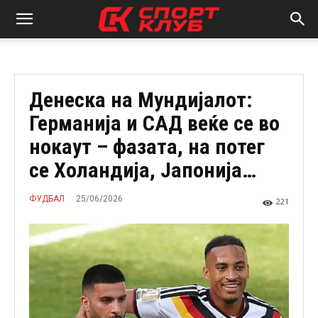
Денеска на Мундијалот:
Германија и САД веќе се во
нокаут – фазата, на потег
се Холандија, Јапонија…
25/06/2026
ФУДБАЛ
221