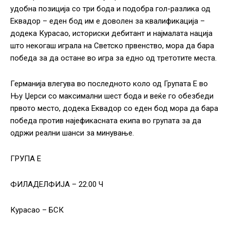
удобна позиција со три бода и подобра гол-разлика од
Еквадор – еден бод им е доволен за квалификација –
додека Курасао, историски дебитант и најмалата нација
што некогаш играла на Светско првенство, мора да бара
победа за да остане во игра за едно од третотите места.
Германија влегува во последното коло од Групата Е во
Њу Џерси со максимални шест бода и веќе го обезбеди
првото место, додека Еквадор со еден бод мора да бара
победа против најефикасната екипа во групата за да
одржи реални шанси за минување.
ГРУПА Е
ФИЛАДЕЛФИЈА – 22.00 Ч
Курасао – БСК