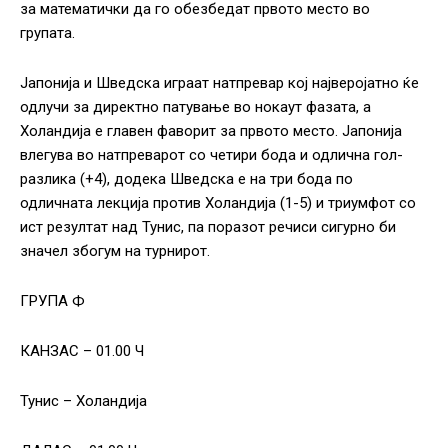
за математички да го обезбедат првото место во
групата.
Јапонија и Шведска играат натпревар кој најверојатно ќе
одлучи за директно патување во нокаут фазата, а
Холандија е главен фаворит за првото место. Јапонија
влегува во натпреварот со четири бода и одлична гол-
разлика (+4), додека Шведска е на три бода по
одличната лекција против Холандија (1-5) и триумфот со
ист резултат над Тунис, па поразот речиси сигурно би
значел збогум на турнирот.
ГРУПА Ф
КАНЗАС – 01.00 Ч
Тунис – Холандија