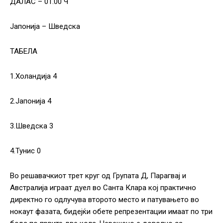
ДАЛАС – 01.00 Ч
Јапонија – Шведска
ТАБЕЛА
1.Холандија 4
2.Јапонија 4
3.Шведска 3
4.Тунис 0
Во решавачкиот трет круг од Групата Д, Парагвај и
Австралија играат дуел во Санта Клара кој практично
директно го одлучува второто место и патувањето во
нокаут фазата, бидејќи обете репрезентации имаат по три