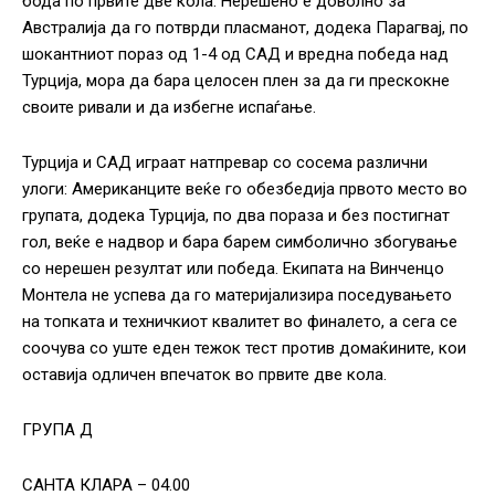
бода по првите две кола. Нерешено е доволно за
Австралија да го потврди пласманот, додека Парагвај, по
шокантниот пораз од 1-4 од САД и вредна победа над
Турција, мора да бара целосен плен за да ги прескокне
своите ривали и да избегне испаѓање.
Турција и САД играат натпревар со сосема различни
улоги: Американците веќе го обезбедија првото место во
групата, додека Турција, по два пораза и без постигнат
гол, веќе е надвор и бара барем симболично збогување
со нерешен резултат или победа. Екипата на Винченцо
Монтела не успева да го материјализира поседувањето
на топката и техничкиот квалитет во финалето, а сега се
соочува со уште еден тежок тест против домаќините, кои
оставија одличен впечаток во првите две кола.
ГРУПА Д
САНТА КЛАРА – 04.00