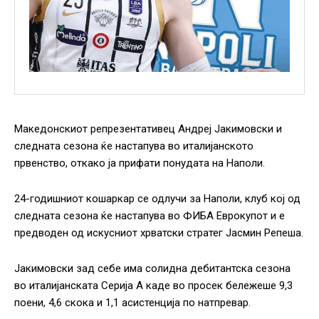
Македонскиот репрезентативец Андреј Јакимовски и
следната сезона ќе настапува во италијанското
првенство, откако ја прифати понудата на Наполи.
24-годишниот кошаркар се одлучи за Наполи, клуб кој од
следната сезона ќе настапува во ФИБА Еврокупот и е
предводен од искусниот хрватски стратег Јасмин Репеша.
Јакимовски зад себе има солидна дебитантска сезона
во италијанската Серија А каде во просек бележеше 9,3
поени, 4,6 скока и 1,1 асистенција по натпревар.