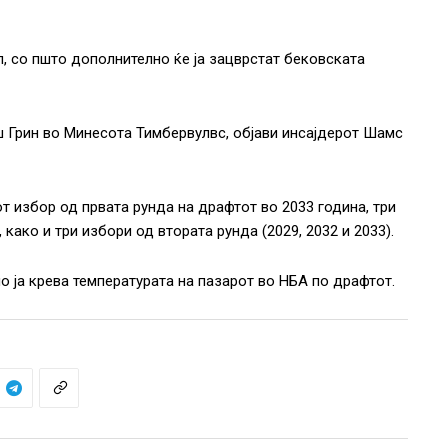
, со пшто дополнително ќе ја зацврстат бековската
ш Грин во Минесота Тимбервулвс, објави инсајдерот Шамс
т избор од првата рунда на драфтот во 2033 година, три
 како и три избори од втората рунда (2029, 2032 и 2033).
 ја крева температурата на пазарот во НБА по драфтот.