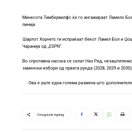
Минесота Тимбервилфс ќе го ангажираат Ламело Бол
линија.
Шарлот Хорнетс ги испраќаат бекот Ламел Бол и Џо
Чаранија од „ESPN“.
Во спротивна насока се селат Наз Рид, незаштитенио
заменски избори од првата рунда (2028, 2029 и 2030),
Ова е уште една голема размена што дополнително
Сподели преку