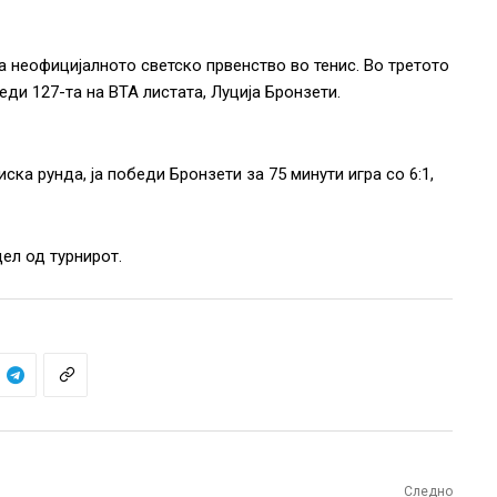
а неофицијалното светско првенство во тенис. Во третото
ди 127-та на ВТА листата, Луција Бронзети.
ка рунда, ја победи Бронзети за 75 минути игра со 6:1,
ел од турнирот.
Следно