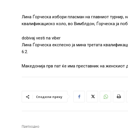
Лина Ѓорческа избори пласман на главниот турнир, н
квалификациско коло, во Вимблдон, Ѓорческа ја побе
dobivaj vesti na viber
Лина Ѓорческа експесно ја мина третата квалификацис
6:2.
Македонија прв пат ќе има преставник на женскиот д
Сподели преку
Претходно