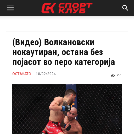
(Видео) Волкановски
нокаутиран, остана без
појасот во перо категорија
18/02/2024
ОСТАНАТО
751