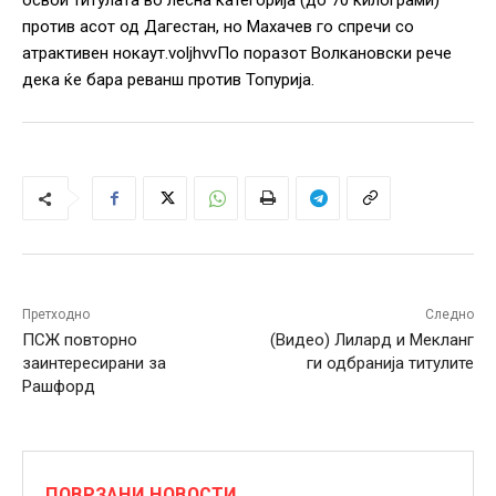
освои титулата во лесна категорија (до 70 килограми)
против асот од Дагестан, но Махачев го спречи со
атрактивен нокаут.voljhvvПо поразот Волкановски рече
дека ќе бара реванш против Топурија.
Претходно
Следно
ПСЖ повторно
(Видео) Лилард и Мекланг
заинтересирани за
ги одбранија титулите
Рашфорд
ПОВРЗАНИ НОВОСТИ