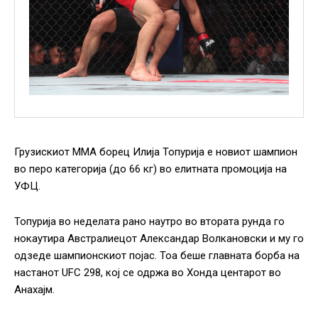
Грузискиот ММА борец Илија Топурија е новиот шампион
во перо категорија (до 66 кг) во елитната промоција на
УФЦ.
Топурија во неделата рано наутро во втората рунда го
нокаутира Австралиецот Александар Волкановски и му го
одзеде шампионскиот појас. Тоа беше главната борба на
настанот UFC 298, кој се одржа во Хонда центарот во
Анахајм.