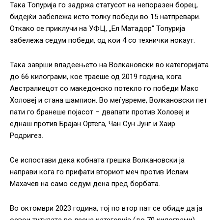
Така Топурија го задржа статусот на непоразен борец,
бидејќи забележа исто толку победи во 15 натпревари.
Откако се приклучи на УФЦ, „Ел Матадор“ Топурија
забележа седум победи, од кои 4 со технички нокаут.
Така заврши владеењето на Волкановски во категоријата
до 66 килограми, кое траеше од 2019 година, кога
Австралиецот со македонско потекло го победи Макс
Холовеј и стана шампион. Во меѓувреме, Волкановски пет
пати го бранеше појасот – двапати против Холовеј и
еднаш против Брајан Ортега, Чан Сун Јунг и Хаир
Родригез.
Се испостави дека кобната грешка Волкановски ја
направи кога го прифати вториот меч против Ислам
Махачев на само седум дена пред борбата.
Во октомври 2023 година, тој по втор пат се обиде да ја