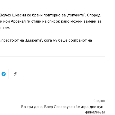
 Војчех Шчесни ќе брани повторно за „топчиите“. Според
ани кои Арсенал ги стави на список како можни замени за
т тим.
 престојот на „Емирати“, кога му беше соиграчот на
Следно
Во три дена, Баер Леверкузен ќе игра две куп-
финалиња!