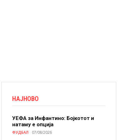
НАЈНОВО
УЕФА за Инфантино: Бојкотот и
натаму е опција
ФУДБАЛ
07/08/2026