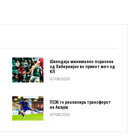
Шкендија минимално поразена
од Хибернијан во првиот меч од
КЛ
07/08/2026
ПСЖ го реализира трансферот
на Акљуш
07/08/2026