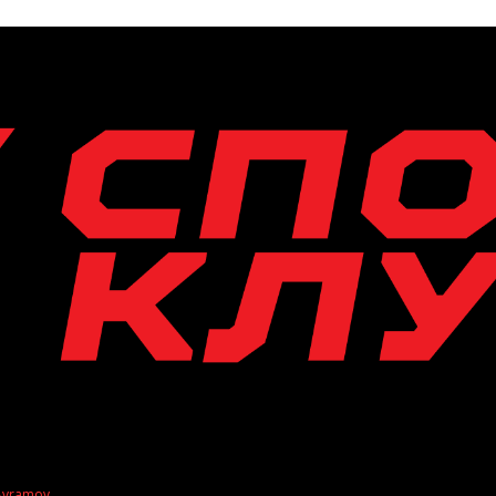
 Avramov
.