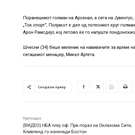
Поранешниот голман на Арсенал, а сега на Јувентус,
„Ток спорт“, Полјакот е дел од потесниот круг голм
Арон Рамсдејл, кој летово ќе го напушти лондонскио
Шчесни (34) беше миленик на навивачите за време на
сегашниот менаџер, Микел Артета.
Сподели преку
Претходно
(ВИДЕО) НБА плеј-оф: Прв пораз на Оклахома Сити,
Кливленд го изненади Бостон