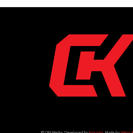
© CBS Media. Developed by
Konzoto
. Made by
Viktor