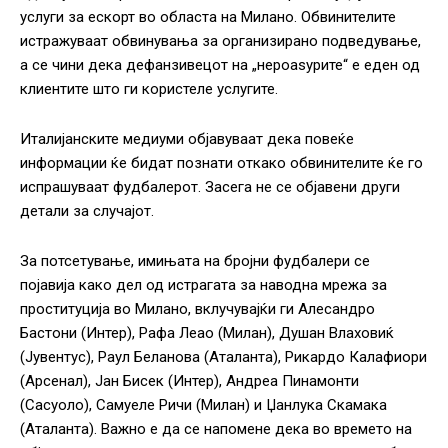
услуги за ескорт во областа на Милано. Обвинителите
истражуваат обвинувања за организирано подведување,
а се чини дека дефанзивецот на „нероаѕурите“ е еден од
клиентите што ги користеле услугите.
Италијанските медиуми објавуваат дека повеќе
информации ќе бидат познати откако обвинителите ќе го
испрашуваат фудбалерот. Засега не се објавени други
детали за случајот.
За потсетување, имињата на бројни фудбалери се
појавија како дел од истрагата за наводна мрежа за
проституција во Милано, вклучувајќи ги Алесандро
Бастони (Интер), Рафа Леао (Милан), Душан Влаховиќ
(Јувентус), Раул Беланова (Аталанта), Рикардо Калафиори
(Арсенал), Јан Бисек (Интер), Андреа Пинамонти
(Сасуоло), Самуеле Ричи (Милан) и Џанлука Скамака
(Аталанта). Важно е да се напомене дека во времето на