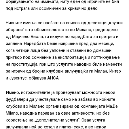
објавувањето на имињата, ниту еден од играчите не бил
под истрага или осомничен за кривично дело.
Нивните имиња се наоѓаат на список од десетици „клучни
зборови“ што обвинителството во Милано, предводено
од Марчело Виола, ги вклучи во наредбата за претрес и
заплена. Наредбата беше извршена пред два месеци,
кога четири лица беа уапсени и ставени во домашен
притвор под сомнение за експлоатација и поттикнување
на проституција, при што услугите наводно биле наменети
за играчи од бројни клубови, вклучувајќи ги Милан, Интер
и Јувентус, објавува АНСА.
Имено, истражителите ја проверуваат можноста некои
фудбалери да учествувале само на забави во ноќните
клубови во Милано организирани од компанијата Ma.De
Milano, наводна параван за овие активности, но без
користење на „дополнителни услуги“. Оваа услуга
вклучувала ноќ во хотел и платен секс, а во некои