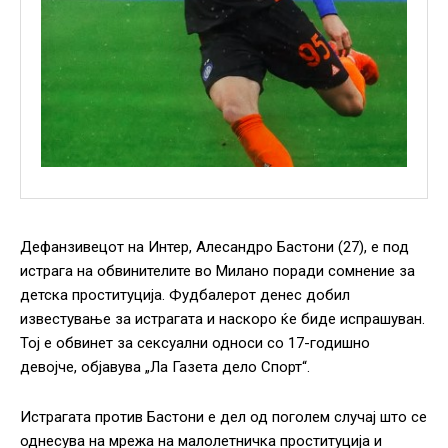
Дефанзивецот на Интер, Алесандро Бастони (27), е под
истрага на обвинителите во Милано поради сомнение за
детска проституција. Фудбалерот денес добил
известување за истрагата и наскоро ќе биде испрашуван.
Тој е обвинет за сексуални односи со 17-годишно
девојче, објавува „Ла Газета дело Спорт“.
Истрагата против Бастони е дел од поголем случај што се
однесува на мрежа на малолетничка проституција и