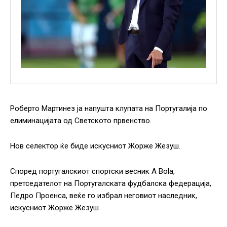
Роберто Мартинез ја напушта клупата на Португалија по
елиминацијата од Светското првенство.
Нов селектор ќе биде искусниот Жорже Жезуш.
Според португалскиот спортски весник A Bola,
претседателот на Португалската фудбалска федерација,
Педро Проенса, веќе го избрал неговиот наследник,
искусниот Жорже Жезуш.