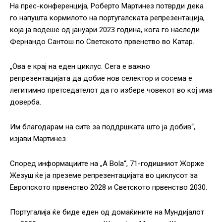
На прес-конференција, Роберто Мартинез потврди дека
го напушта кормилото на португалската репрезентација,
која ја водеше од јануари 2023 година, кога го наследи
Фернандо Сантош по Светското првенство во Катар.
„Ова е крај на еден циклус. Сега е важно
репрезентацијата да добие нов селектор и сосема е
легитимно претседателот да го избере човекот во кој има
доверба.
Им благодарам на сите за поддршката што ја добив“,
изјави Мартинез.
Според информациите на „A Bola“, 71-годишниот Жорже
Жезуш ќе ја преземе репрезентацијата во циклусот за
Европското првенство 2028 и Светското првенство 2030.
Португалија ќе биде еден од домаќините на Мундијалот