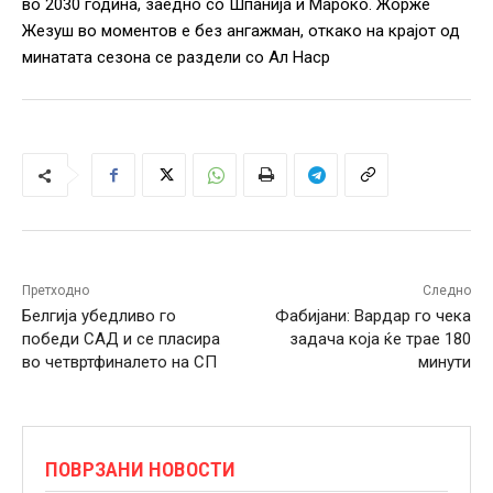
во 2030 година, заедно со Шпанија и Мароко. Жорже
Жезуш во моментов е без ангажман, откако на крајот од
минатата сезона се раздели со Ал Наср
Претходно
Следно
Белгија убедливо го
Фабијани: Вардар го чека
победи САД и се пласира
задача која ќе трае 180
во четвртфиналето на СП
минути
ПОВРЗАНИ НОВОСТИ