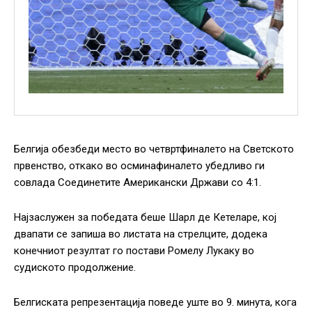
Белгија обезбеди место во четвртфиналето на Светското
првенство, откако во осминафиналето убедливо ги
совлада Соединетите Американски Држави со 4:1.
Најзаслужен за победата беше Шарл де Кетеларе, кој
двапати се запиша во листата на стрелците, додека
конечниот резултат го постави Ромелу Лукаку во
судиското продолжение.
Белгиската репрезентација поведе уште во 9. минута, кога