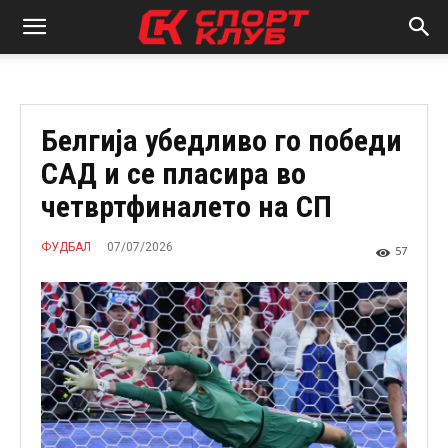
Белгија убедливо го победи
САД и се пласира во
четвртфиналето на СП
07/07/2026
ФУДБАЛ
57