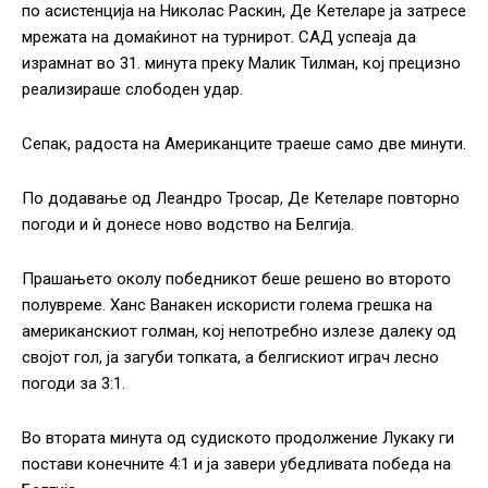
по асистенција на Николас Раскин, Де Кетеларе ја затресе
мрежата на домаќинот на турнирот. САД успеаја да
израмнат во 31. минута преку Малик Тилман, кој прецизно
реализираше слободен удар.
Сепак, радоста на Американците траеше само две минути.
По додавање од Леандро Тросар, Де Кетеларе повторно
погоди и ѝ донесе ново водство на Белгија.
Прашањето околу победникот беше решено во второто
полувреме. Ханс Ванакен искористи голема грешка на
американскиот голман, кој непотребно излезе далеку од
својот гол, ја загуби топката, а белгискиот играч лесно
погоди за 3:1.
Во втората минута од судиското продолжение Лукаку ги
постави конечните 4:1 и ја завери убедливата победа на