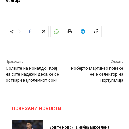
Белгија
Претходно
Следно
Солзите на Роналдо: Крај
Роберто Мартинез повеќе
на сите надежи дека ќе се
не е селектор на
оствари најголемиот сон!
Португалија
ПОВРЗАНИ НОВОСТИ
Зошто Родри ја избра Барселона