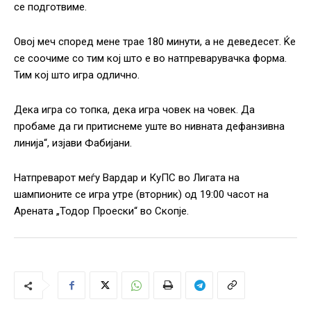
се подготвиме.
Овој меч според мене трае 180 минути, а не деведесет. Ќе
се соочиме со тим кој што е во натпреварувачка форма.
Тим кој што игра одлично.
Дека игра со топка, дека игра човек на човек. Да
пробаме да ги притиснеме уште во нивната дефанзивна
линија“, изјави Фабијани.
Натпреварот меѓу Вардар и КуПС во Лигата на
шампионите се игра утре (вторник) од 19:00 часот на
Арената „Тодор Проески“ во Скопје.