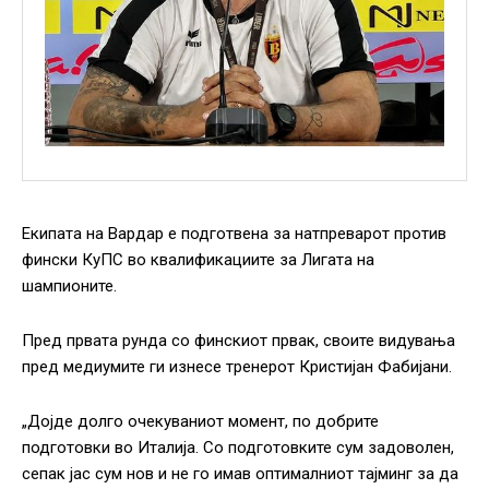
Екипата на Вардар е подготвена за натпреварот против
фински КуПС во квалификациите за Лигата на
шампионите.
Пред првата рунда со финскиот првак, своите видувања
пред медиумите ги изнесе тренерот Кристијан Фабијани.
„Дојде долго очекуваниот момент, по добрите
подготовки во Италија. Со подготовките сум задоволен,
сепак јас сум нов и не го имав оптималниот тајминг за да