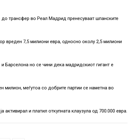
р до трансфер во Реал Мадрид пренесуваат шпанските
р вреден 7,5 милиони евра, односно околу 2,5 милиони
 и Барселона но се чини дека мадридскиот гигант е
н милион, меѓутоа со добрите партии се наметна во
а активирал и платил откупната клаузула од 700.000 евра.