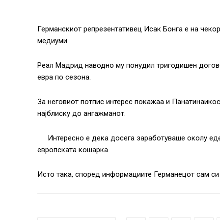
Германскиот репрезентативец Исак Бонга е на чеко
медиуми.
Реал Мадрид наводно му понудил тригодишен догово
евра по сезона.
За неговиот потпис интерес покажаа и Панатинаикос
најблиску до ангажманот.
Интересно е дека досега заработуваше околу еде
европската кошарка.
Исто така, според информациите Германецот сам си ј