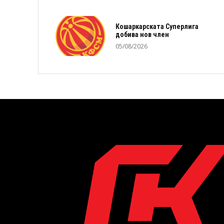
Кошаркарската Суперлига
добива нов член
05/08/2026