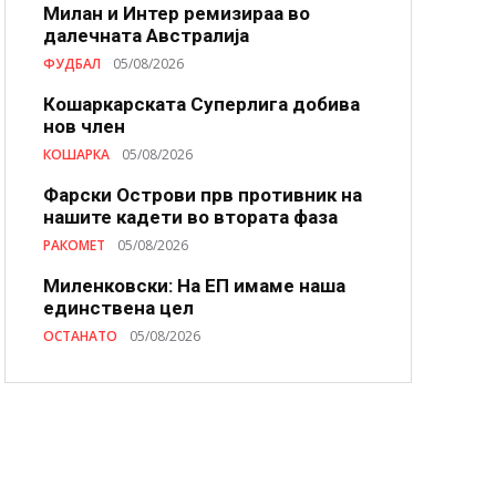
Милан и Интер ремизираа во
далечната Австралија
ФУДБАЛ
05/08/2026
Кошаркарската Суперлига добива
нов член
КОШАРКА
05/08/2026
Фарски Острови прв противник на
нашите кадети во втората фаза
РАКОМЕТ
05/08/2026
Миленковски: На ЕП имаме наша
единствена цел
ОСТАНАТО
05/08/2026