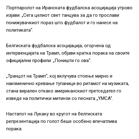
Портпаролот на Иранската фудбалска асоцијација утрово
изјави: „Сега целиот свет танцува за да го прослави
понижувачкиот пораз што фудбалот и го нанесе на
политиката“.
Белгиската фудбалска асоцијација, огорчена од
интервенцијата на Трамп, објави кратка порака на своите
официјални профили: „Поништи го ова“.
„Транцот на Трамп“, кој вклучува стоење мирно и
наизменично кревање тупаници во ритамот на музиката,
стана вирален откако американскиот претседател го
изведе на политички митинзи со песната „YMCA“.
Настапот на Лукаку во кругот на белгиската
репрезентација по голот беше особено впечатлива
порака.