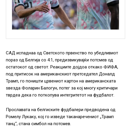
САД испаднаа од Светското првенство по убедливиот
пораз од Белгија со 4:1, предизвикувајќи потсмев од
остатокот од светот. Реакциите дојдоа откако ФИФА,
под притисок на американскиот претседател Доналд
Трамп, го поништи црвениот картон на американската
ѕвезда Фоларин Балогун, потег за кој многу критичари
тврдеа дека го поткопува интегритетот на фудбалот.
Прославата на белгиските фудбалери предводена од
Ромелу Лукаку, кој го изведе таканаречениот „Трамп
танц“, стана симбол на потсмев.