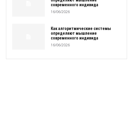
определяют мышление
современного индивида
16/06/2026
Как алгоритмические системы
определяют мышление
современного индивида
16/06/2026