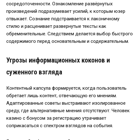
сосредоточенности. Ознакомление развёрнутых
произведений подразумевает усилий, к которым юзер
отвыкает. Сознание подстраивается к лаконичному
стилю и расценивает развернутые тексты как
обременительные. Следствием делается выбор быстрого
содержимого перед основательным и содержательным.
Угрозы информационных коконов и
суженного взгляда
Контентный капсула формируется, когда пользователь
обретает лишь контент, отвечающую его мнениям.
Адаптированные советы выстраивают изолированное
среду, где альтернативные мнения отсутствуют. Человек
казино с бонусом за регистрацию утрачивает
соприкасаться с спектром взглядов на события.