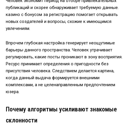
Человек экономит период на отборе привлекательных
публикаций и скорее обнаруживает требуемую данные.
казино с бонусом за регистрацию помогает открывать
новых создателей и вопросы, схожие к имеющимся
увлечениям.
Впрочем глубокая настройка генерирует неощутимые
барьеры данного пространства. Человек утрачивает
регулировать, какие посты проникают в зону восприятия.
Ресурс принимает определения о пригодности без
присутствия человека. Следствием делается картина,
когда данный выдача формируется внешними
комплексами, а не целенаправленным предпочтением
юзера.
Почему алгоритмы усиливают знакомые
склонности