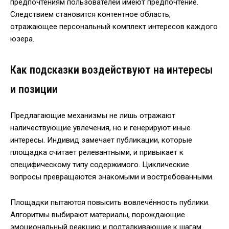
предпочтениям пользователей имеют предпочтение.
Следствием становится контентное область,
отражающее персональный комплект интересов каждого
юзера.
Как подсказки воздействуют на интересы
и позиции
Предлагающие механизмы не лишь отражают
наличествующие увлечения, но и генерируют иные
интересы. Индивид замечает публикации, которые
площадка считает релевантными, и привыкает к
специфическому типу содержимого. Циклические
вопросы превращаются знакомыми и востребованными.
Площадки пытаются повысить вовлечённость публики.
Алгоритмы выбирают материалы, порождающие
эмоциональный реакцию и подталкивающие к шагам.