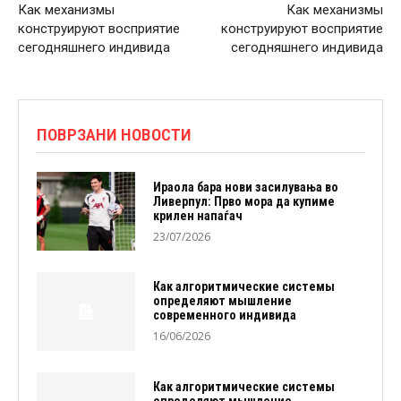
Как механизмы
Как механизмы
конструируют восприятие
конструируют восприятие
сегодняшнего индивида
сегодняшнего индивида
ПОВРЗАНИ НОВОСТИ
Ираола бара нови засилувања во
Ливерпул: Прво мора да купиме
крилен напаѓач
23/07/2026
Как алгоритмические системы
определяют мышление
современного индивида
16/06/2026
Как алгоритмические системы