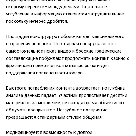
скорому перескоку между делами. Тщательное
углубление в информацию становится затруднительнее,
поскольку интерес дробится.
Площадки конструируют оболочки для максимального
сохранения человека. Постоянная прокрутка ленты,
самостоятельное показ видео и броские графические
составляющие побуждают продолжать контакт. казино с
фриспинами применяет когнитивные рычаги для
поддержания вовлечённости юзера.
Быстрота потребления контента возрастает, но глубина
анализа данных падает. Участник пролистывает десятки
материалов за мгновение, не находя время объективно
обдумать воспринятое. Неглубокое восприятие
превращается стандартным стилем общения.
Модифицируется возможность к долгой