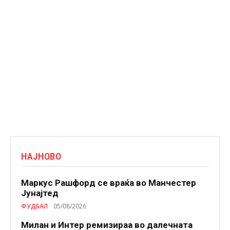
НАЈНОВО
Маркус Рашфорд се враќа во Манчестер
Јунајтед
ФУДБАЛ
05/08/2026
Милан и Интер ремизираа во далечната