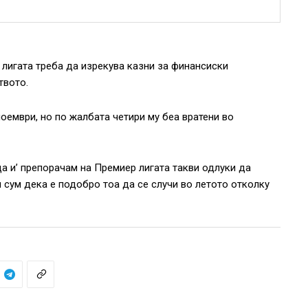
 лигата треба да изрекува казни за финансиски
твото.
ноември, но по жалбатa четири му беа вратени во
а и’ препорачам на Премиер лигата такви одлуки да
н сум дека е подобро тоа да се случи во летото отколку