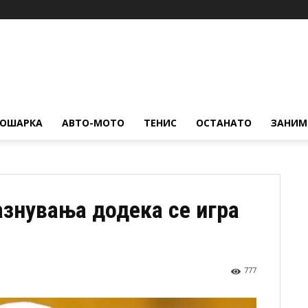
КОШАРКА
АВТО-МОТО
ТЕНИС
ОСТАНАТО
ЗАНИМ
азнувања додека се игра
777