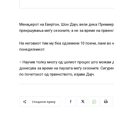
Менаџерот на Евертон, Шон Дајч, вели дека Премиер
прекршувања меѓу сезоните, а не за време на првенс
На неговиот тим му беа одземени 10 поени, лани во 
понеделникот.
– Научив толку многу од целиот процес што можам д
донесува за време на паузата меѓу сезоните. Сигуре
по почетокот од првенството, изјави Дајч.
Сподели преку