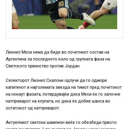
Лионел Меси нема да биде во почетниот состав на
Аргентина за последното коло од групната фаза на
Светското првенство против Јордан.
Селекторот Лионел Скалони одлучи да го одмори
капитенот и најголемата ѕвезда на тимот пред почетокот
на нокаут фазата, потврдувајќи дека Меси ќе го започне
натпреварот на клупата, но дека ќе добие шанса во
остатокот од натпреварот.
Актуелниот светски шампион веќе го обезбеди првото