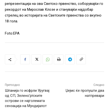
репрезентација на ова Светско првенство, соборувајќи го
рекордот на Мирослав Клозе и станувајќи најдобар
стрелец во историјата на Светските првенства со вкупно
18 гола.
Foto:EPA
Претходно
Следно
Шпанија го исфрли Уругвај
Џејмс ќе пропушти два
од СП, Зелено’ртските
натпревари
острови се најголемата
сензација на Мундијалот