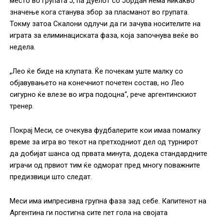
место во групата Ј, па дуелот со Јордан нема никакво
значење кога станува збор за пласманот во групата.
Токму затоа Скалони одлучи да ги зачува носителите на
играта за елиминациската фаза, која започнува веќе во
недела.
„Лео ќе биде на клупата. Ќе почекам уште малку со
објавувањето на конечниот почетен состав, но Лео
сигурно ќе влезе во игра подоцна“, рече аргентинскиот
тренер.
Покрај Меси, се очекува фудбалерите кои имаа помалку
време за игра во текот на претходниот дел од турнирот
да добијат шанса од првата минута, додека стандардните
играчи од првиот тим ќе одморат пред многу поважните
предизвици што следат.
Меси има импресивна групна фаза зад себе. Капитенот на
Аргентина ги постигна сите пет гола на својата