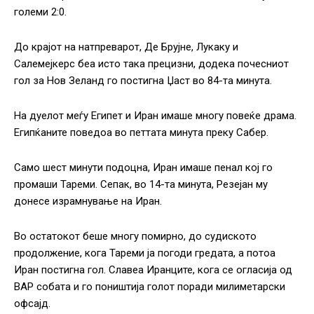
големи 2:0.
До крајот на натпреварот, Де Брујне, Лукаку и
Салемејкерс беа исто така прецизни, додека почесниот
гол за Нов Зеланд го постигна Џаст во 84-та минута.
На дуелот меѓу Египет и Иран имаше многу повеќе драма.
Египќаните поведоа во петтата минута преку Сабер.
Само шест минути подоцна, Иран имаше пенал кој го
промаши Тареми. Сепак, во 14-та минута, Резејан му
донесе израмнување на Иран.
Во остатокот беше многу помирно, до судиското
продолжение, кога Тареми ја погоди гредата, а потоа
Иран постигна гол. Славеа Иранците, кога се огласија од
ВАР собата и го поништија голот поради милиметарски
офсајд.