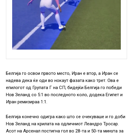
Белгија го освои првото место, Иран е втор, а Иран се
надева дека ќе оди во нокаут фазата како трет. Ова е
епилогот од Групата Г на СП, бидејќи Белгија го победи
Нов Зеланд со 5:1 во последното коло, додека Египет и
Иран ремизираа 1:1.
Белгија конечно одигра како што се очекуваше и го доби
Нов Зеланд на крилата на одличниот Леандро Тросар.
Асот на Арсенал постигна гол во 28-та и 50-та минута за