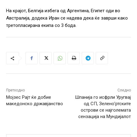
На крајот, Белгија избега од Аргентина, Египет оди во
Австралија, додека Иран се надева дека ќе заврши како
третопласирана екипа со 3 бода.
Претходно
Следно
Мојзес Рајт ќе добие
Шпанија го исфрли Уругвај
македонско државјанство
од СП, Зелено’ртските
острови се најголемата
сензација на Мундијалот