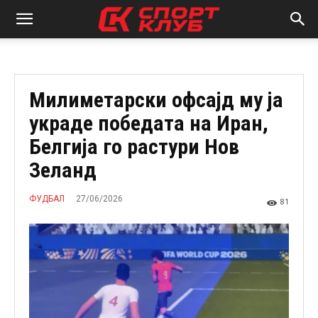
Милиметарски офсајд му ја
украде победата на Иран,
Белгија го растури Нов
Зеланд
27/06/2026
ФУДБАЛ
81