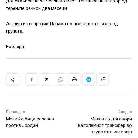
додека играше за Челзи во март. Тогаш беше надвор од
терените речиси два месеци.
Англија игра против Панама во последното коло од
групата.
Foto:epa
Претходно
Следно
Меси ќе биде резерва
Милан го договори
против Јордан
најголемиот трансфер во
клупската историја