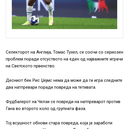
Селекторот на Англија, Томас Тухел, се соочи со сериозен
проблем поради отсуството на еден од најважните играчи
на Светското првенство.
Десниот бек Рис Џејмс нема да може да ги игра следните
два натпревари поради повреда на тетивата.
Фудбалерот на Челзи се повреди на натпреварот против
Гана во второто коло од групната фаза.
Тој всушност обнови стара повреда, која ја заработи