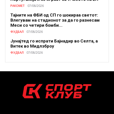
РАКОМЕТ
07/08/2026
Тајните на ФБИ од СП го шокираа светот:
Влегувам на стадионот за да го разнесам
Меси со четири бомби...
ФУДБАЛ
07/08/2026
Јунајтед го испрати Бајнадир во Селта, а
Витек во Мидлзброу
ФУДБАЛ
07/08/2026