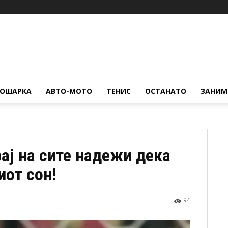
КОШАРКА
АВТО-МОТО
ТЕНИС
ОСТАНАТО
ЗАНИМ
ај на сите надежи дека
иот сон!
94