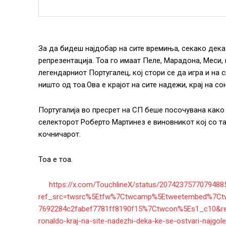
За да бидеш најдобар на сите времиња, секако дека 
репрезентација. Тоа го имаат Пеле, Марадона, Меси,
легендарниот Португалец, кој стори се да игра и на 
ништо од тоа.Ова е крајот на сите надежи, крај на со
Португалија во пресрет на СП беше посочувана како 
селекторот Роберто Мартинез е виновникот кој со т
кочничарот.
Тоа е тоа.
https://x.com/TouchlineX/status/2074237577079488
ref_src=twsrc%5Etfw%7Ctwcamp%5Etweetembed%7Ct
7692284c2fabef7781ff8190f15%7Ctwcon%5Es1_c10&re
ronaldo-kraj-na-site-nadezhi-deka-ke-se-ostvari-naj