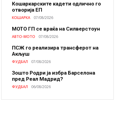
Кошаркарските кадети одлично го
отворија ЕП
КОШАРКА
07/08/2026
МОТО ГП се враќа на Силверстоун
АВТО-МОТО
07/08/2026
ПСЖ го реализира трансферот на
Акљуш
ФУДБАЛ
07/08/2026
Зошто Родри ја избра Барселона
пред Реал Мадрид?
ФУДБАЛ
06/08/2026