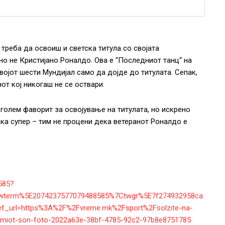
треба да освоиш и светска титула со својата
 но не Кристијано Роналдо. Ова е “Последниот танц“ на
својот шести Мундијал само да дојде до титулата. Сепак,
нот кој никогаш не се оствари.
голем фаворит за освојување на титулата, но искрено
ака супер – тим не процени дека ветеранот Роналдо е
585?
wterm%5E2074237577079488585%7Ctwgr%5E7f274932958ca
f_url=https%3A%2F%2Fvreme.mk%2Fsport%2Fsolzite-na-
golemiot-son-foto-2022a63e-38bf-4785-92c2-97b8e8751785