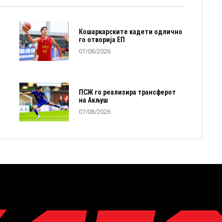
Кошаркарските кадети одлично
го отворија ЕП
07/08/2026
ПСЖ го реализира трансферот
на Акљуш
07/08/2026