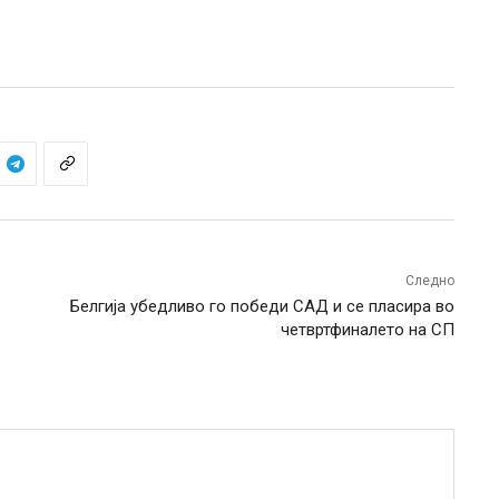
Следно
Белгија убедливо го победи САД и се пласира во
четвртфиналето на СП