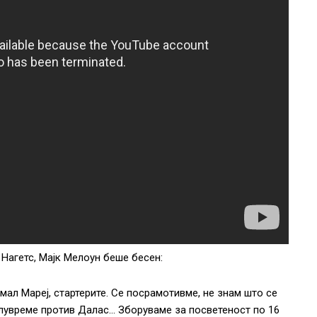
Нагетс, Мајк Мелоун беше бесен:
ал ​​Мареј, стартерите. Се посрамотивме, не знам што се
олувреме против Далас… Зборуваме за посветеност по 16