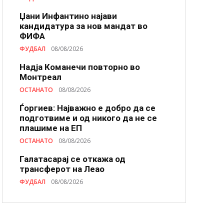
Џани Инфантино најави
кандидатура за нов мандат во
ФИФА
ФУДБАЛ
08/08/2026
Надја Команечи повторно во
Монтреал
ОСТАНАТО
08/08/2026
Ѓоргиев: Најважно е добро да се
подготвиме и од никого да не се
плашиме на ЕП
ОСТАНАТО
08/08/2026
Галатасарај се откажа од
трансферот на Леао
ФУДБАЛ
08/08/2026