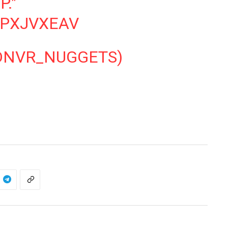
P."
MPXJVXEAV
DNVR_NUGGETS)