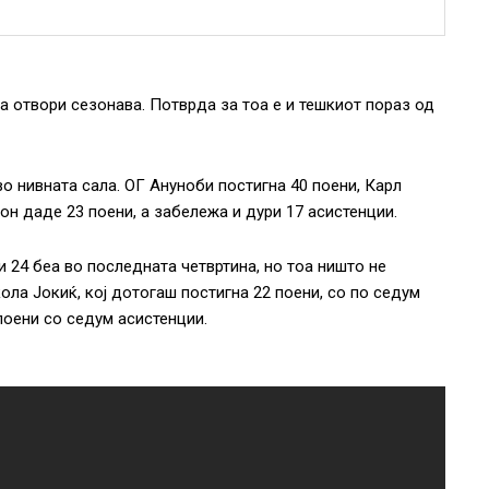
а отвори сезонава. Потврда за тоа е и тешкиот пораз од
во нивната сала. ОГ Ануноби постигна 40 поени, Карл
сон даде 23 поени, а забележа и дури 17 асистенции.
и 24 беа во последната четвртина, но тоа ништо не
ола Јокиќ, кој дотогаш постигна 22 поени, со по седум
 поени со седум асистенции.