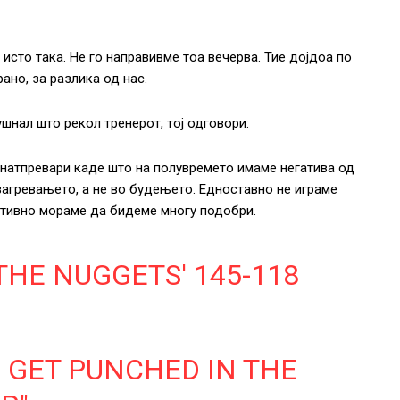
сто така. Не го направивме тоа вечерва. Тие дојдоа по
ано, за разлика од нас.
ушнал што рекол тренерот, тој одговори:
т натпревари каде што на полувремето имаме негатива од
загревањето, а не во будењето. Едноставно не играме
ктивно мораме да бидеме многу подобри.
THE NUGGETS' 145-118
O GET PUNCHED IN THE