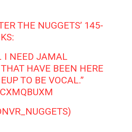
ER THE NUGGETS’ 145-
KS:
. I NEED JAMAL
S THAT HAVE BEEN HERE
NEUP TO BE VOCAL.”
FWCXMQBUXM
DNVR_NUGGETS)