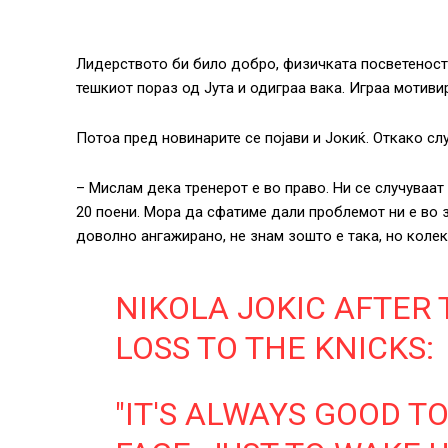
Лидерството би било добро, физичката посветеност и
тешкиот пораз од Јута и одиграа вака. Играа мотивир
Потоа пред новинарите се појави и Јокиќ. Откако сл
– Мислам дека тренерот е во право. Ни се случуваа
20 поени. Мора да сфатиме дали проблемот ни е во 
доволно ангажирано, не знам зошто е така, но коле
NIKOLA JOKIC AFTER 
LOSS TO THE KNICKS:
"IT'S ALWAYS GOOD T