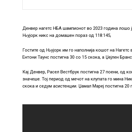
Денвер нагетс НБА шампионот во 2023 година лошо ј
Њујорк никс на домашен пораз од 118:145,
Гостите од Њујорк им го наполнија кошот на Нагетс 
Ентони Таунс постигна 30 со 15 скока, а Џејлен Бран
Кај Денвер, Расел Вестбрук постигна 27 поени, од ко
значеше. Тој период од мечот на клупата го мина Ник
скока и седум асистенции. Џамал ​​Мареј постигна 20