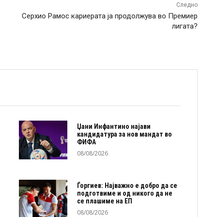
Следно
Серхио Рамос кариерата ја продолжува во Премиер
лигата?
Џани Инфантино најави
кандидатура за нов мандат во
ФИФА
08/08/2026
Ѓоргиев: Најважно е добро да се
подготвиме и од никого да не
се плашиме на ЕП
08/08/2026