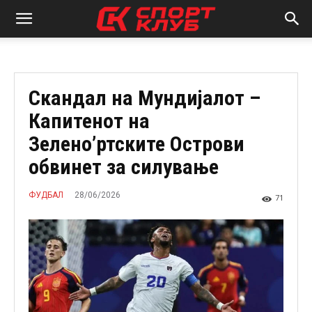
Скандал на Мундијалот –
Капитенот на
Зелено’ртските Острови
обвинет за силување
28/06/2026
ФУДБАЛ
71