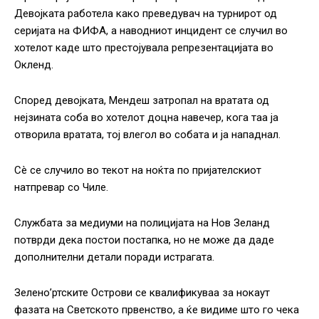
Девојката работела како преведувач на турнирот од
серијата на ФИФА, а наводниот инцидент се случил во
хотелот каде што престојувала репрезентацијата во
Окленд.
Според девојката, Мендеш затропал на вратата од
нејзината соба во хотелот доцна навечер, кога таа ја
отворила вратата, тој влегол во собата и ја нападнал.
Сè се случило во текот на ноќта по пријателскиот
натпревар со Чиле.
Службата за медиуми на полицијата на Нов Зеланд
потврди дека постои постапка, но не може да даде
дополнителни детали поради истрагата.
Зелено’ртските Острови се квалификуваа за нокаут
фазата на Светското првенство, а ќе видиме што го чека