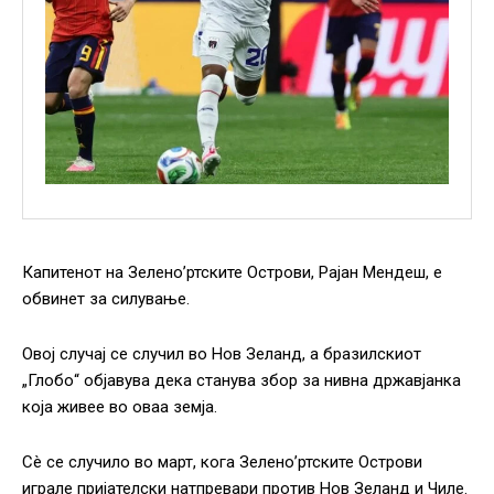
Капитенот на Зелено’ртските Острови, Рајан Мендеш, е
обвинет за силување.
Овој случај се случил во Нов Зеланд, а бразилскиот
„Глобо“ објавува дека станува збор за нивна државјанка
која живее во оваа земја.
Сè се случило во март, кога Зелено’ртските Острови
играле пријателски натпревари против Нов Зеланд и Чиле.