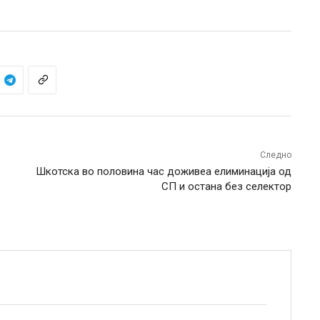
Следно
Шкотска во половина час доживеа елиминација од
СП и остана без селектор