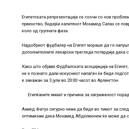
Египетската репрезентација се соочи со нов пробле
првенство, бидејќи капитенот Мохамед Салах се пов
коло од групната фаза.
Најдобриот фудбалер на Египет мораше да го напушт
дополнителните лекарски прегледи потврдија дека с
Како што објави Фудбалската асоцијација на Египет,
не е познато дали искусниот напаѓач ќе биде подгот
е закажан за 3 јули во 20:00 часот во Арлингтон.
Египќаните имаат и причина за загриженост пора
Ахмед Фатух сигурно нема да биде во тимот за сле
оптимизам дека Мохамед Абделмонем ќе може да се