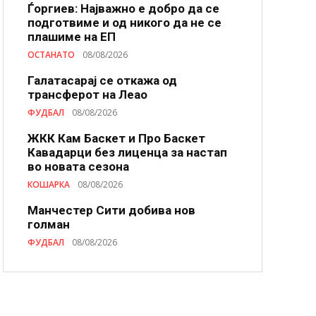
Ѓоргиев: Најважно е добро да се
подготвиме и од никого да не се
плашиме на ЕП
ОСТАНАТО
08/08/2026
Галатасарај се откажа од
трансферот на Леао
ФУДБАЛ
08/08/2026
ЖКК Кам Баскет и Про Баскет
Кавадарци без лиценца за настап
во новата сезона
КОШАРКА
08/08/2026
Манчестер Сити добива нов
голман
ФУДБАЛ
08/08/2026