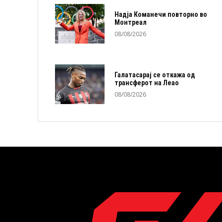
Надја Команечи повторно во
Монтреал
08/08/2026
Галатасарај се откажа од
трансферот на Леао
08/08/2026