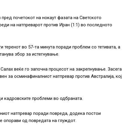
м пред почетокот на нокаут фазата на Светското
реди на натпреварот против Иран (1:1) во последното
и теренот во 57-та минута поради проблем со тетивата, а
танува збор за истегнување.
 Салах веќе го започна процесот на закрепнување. Засега
вен за осминафиналниот натпревар против Австралија, кој
ди кадровските проблеми во одбраната.
дниот натпревар поради повреда, додека постои
 опорави од повредата на глуждот.