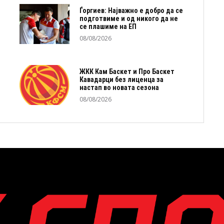
Ѓоргиев: Најважно е добро да се
подготвиме и од никого да не
се плашиме на ЕП
08/08/2026
ЖКК Кам Баскет и Про Баскет
Кавадарци без лиценца за
настап во новата сезона
08/08/2026