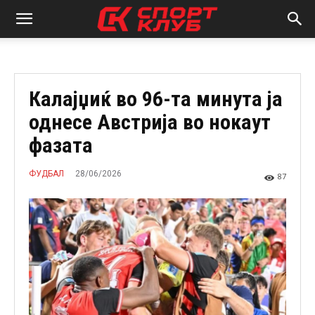
Калајџиќ во 96-та минута ја
однесе Австрија во нокаут
фазата
28/06/2026
ФУДБАЛ
87