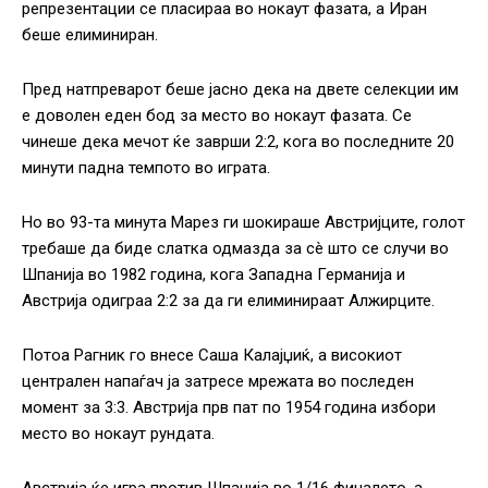
репрезентации се пласираа во нокаут фазата, а Иран
беше елиминиран.
Пред натпреварот беше јасно дека на двете селекции им
е доволен еден бод за место во нокаут фазата. Се
чинеше дека мечот ќе заврши 2:2, кога во последните 20
минути падна темпото во играта.
Но во 93-та минута Марез ги шокираше Австријците, голот
требаше да биде слатка одмазда за сè што се случи во
Шпанија во 1982 година, кога Западна Германија и
Австрија одиграа 2:2 за да ги елиминираат Алжирците.
Потоа Рагник го внесе Саша Калајџиќ, а високиот
централен напаѓач ја затресе мрежата во последен
момент за 3:3. Австрија прв пат по 1954 година избори
место во нокаут рундата.