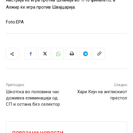
Австрија ќе игра против Шпанија во 1/16 финалето, а
Алжир ќе игра против Швајцарија.
Foto:EPA
Претходно
Следно
Шкотска во половина час
Хари Кејн на англискиот
доживеа елиминација од
престол
СП и остана без селектор