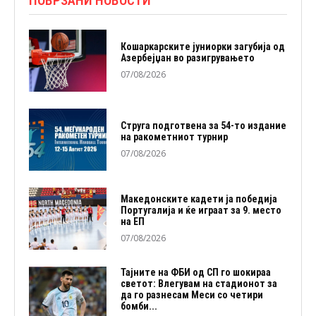
ПОВРЗАНИ НОВОСТИ
Кошаркарските јуниорки загубија од
Азербејџан во разигрувањето
07/08/2026
Струга подготвена за 54-то издание
на ракометниот турнир
07/08/2026
Македонските кадети ја победија
Португалија и ќе играат за 9. место
на ЕП
07/08/2026
Тајните на ФБИ од СП го шокираа
светот: Влегувам на стадионот за
да го разнесам Меси со четири
бомби...