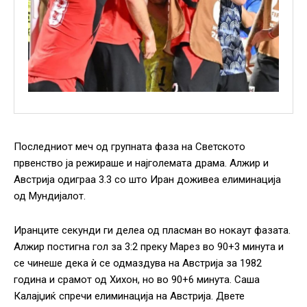
Последниот меч од групната фаза на Светското
првенство ја режираше и најголемата драма. Алжир и
Австрија одиграа 3.3 со што Иран доживеа елиминација
од Мундијалот.
Иранците секунди ги делеа од пласман во нокаут фазата.
Алжир постигна гол за 3:2 преку Марез во 90+3 минута и
се чинеше дека ѝ се одмаздува на Австрија за 1982
година и срамот од Хихон, но во 90+6 минута. Саша
Калајџиќ спречи елиминација на Австрија. Двете