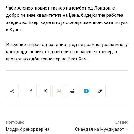
Чаби Алонсо, новиот тренер на клубот од Лондон, е
добро ги знае квалитетите на Џака, бидејќи тие работеа
заедно во Баер, каде што ја освоија шампионската титула
и Купот.
Искусниот играч од средниот ред не размислуваше многу
кога дојде повикот од неговиот поранешен тренер, а
претходно одби трансфер во Вест Хем.
Претходно
Следно
Модриќ рекордер на
Скандал на Мундијалот –