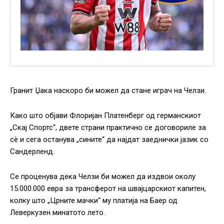
Гранит Џака наскоро би можел да стане играч на Челзи.
Како што објави Флоријан Платенберг од германскиот
„Скај Спортс“, двете страни практично се договориле за
сè и сега останува „сините“ да најдат заеднички јазик со
Сандерленд.
Се проценува дека Челзи би можел да издвои околу
15.000.000 евра за трансферот на швајцарскиот капитен,
колку што „Црните мачки“ му платија на Баер од
Леверкузен минатото лето.