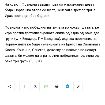
На крајот, Франција заврши прва со максимални девет
бода, Норвешка втора со шест, Сенегал е трет со три, а
Ирак последен без бодови.
Франција, како победник на групата во нокаут фазата, ќе
игра против третопласираната екипа од една од овие две
групи (Ф – Еквадор, Г – Шведска), додека противник на
Норвежаните ќе биде селекцијата на Брегот на Слоновата
Коска. Конечно, Сенегал, доколку се пласира во нокаут
фазата, би можел да игра против победникот од една од
овие три групи (Г, Л, К).