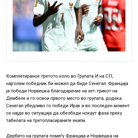
Комплетираное третото коло во Групата И на СП,
најголем победник би можел да биде Сенегал. Франција
ја победи Норвешка благодарение на хет-трикот на
Дембеле и го освои првото место во групата, додека
Сенегал убедливо го победи Ирак и во последен момент
се најде во ситуација да обезбеди нокаут фаза преку
табелата на третопласираните екипи.
Дербито на групата помеѓу Франција и Норвешка на