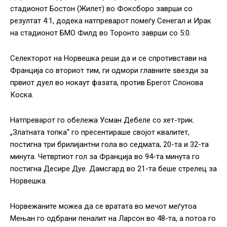
стадионот Бостон (Жилет) во Фоксборо заврши со
резултат 4:1, додека натпреварот помеѓу Сенегал и Ирак
на стадионот БМО Филд во Торонто заврши со 5:0.
Селекторот на Норвешка реши да и се спротивстави на
Франција со вториот тим, ги одмори главните ѕвезди за
првиот дуел во нокаут фазата, против Брегот Слонова
Коска.
Натпреварот го обележа Усман Дебеле со хет-трик.
„Златната топка“ го пресентираше својот квалитет,
постигна три брилијантни гола во седмата, 20-та и 32-та
минута. Четвртиот гол за Франција во 94-та минута го
постигна Десире Дуе. Дамсгард во 21-та беше стрелец за
Норвешка.
Норвежаните можеа да се вратата во мечот меѓутоа
Мењан го одбрани пеналит на Ларсон во 48-та, а потоа го