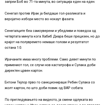
запреи Боб во 71-та минута, во ситуација еден на еден.
Сенегал против Ирак ја билдаше гол-разликата и
веројатно избори место во нокаут фазата.
Сенегалците беа самоуверени и убедливи и поведоа од
четвртата минута кога Хабиб Диара беше прецизен, но до
крајот на полувремето немаше голови и резултатот
остана 1:0.
Ирачаните имаа многу проблеми. Само девет минути по
примениот гол, се случи нов кастатрофа и Сулака доби
директен црвен картон.
Ентони Тејлор прво го санкционираше Ребин Сулака со
жолт картон, по што доби повик од ВАР собата.
По прегледувањето на видеото, ја смени одлуката во