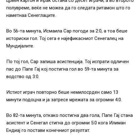
црвен картон и Ирак остана со десет играчи, а во второто
полувреме, веќе не можеа да го следата ритамон што го
наметнаа Сенеглаците.
Во 56-та минута, Исмаила Сар погоди за 2:0, а тоа беше
историски гол. Тој сега е најефикасниот Сенегалец на
Мундијалите.
По тој гол, Сар запиша асистенција. Тој испрати одличен
пас до Папе Гај кој постигна гол во 59-та минута за
водство од 3:0.
Истиот играч повторно беше немилосрден само 13
минути подоцна и ја затресе мрежата за огромни 4:0.
Во 82-та минута, откако постигна два гола, Папе Гај стана
асистент и Сенегал стигна до огромни 5:0 кога Илиман
Ендиај го постави конечниот резултат.