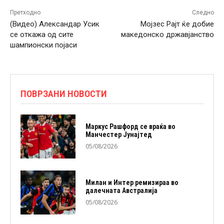
Претходно
Следно
(Видео) Александар Усик
Мојзес Рајт ќе добие
се откажа од сите
македонско државјанство
шампионски појаси
ПОВРЗАНИ НОВОСТИ
Маркус Рашфорд се враќа во
Манчестер Јунајтед
05/08/2026
Милан и Интер ремизираа во
далечната Австралија
05/08/2026