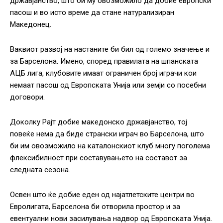
државјанство, што би му овозможило да добие европски
пасош и во исто време да стане натурализиран
Македонец.
Ваквиот развој на настаните би бил од големо значење и
за Барселона. Имено, според правилата на шпанската
АЦБ лига, клубовите имаат ограничен број играчи кои
немаат пасош од Европската Унија или земји со посебни
договори.
Доколку Рајт добие македонско државјанство, тој
повеќе нема да биде странски играч во Барселона, што
би им овозможило на каталонскиот клуб многу поголема
флексибилност при составувањето на составот за
следната сезона.
Освен што ќе добие еден од најатлетските центри во
Евролигата, Барселона би отворила простор и за
евентуални нови засилувања надвор од Европската Унија.