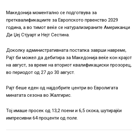
Македонија моментално се подготвува за
претквалификациите за Европското првенство 2029
година, а во тимот веќе се натурализираните Американци
Ди Џеј Стјуарт и Нејт Сестина.
Доколку административната постапка заврши навреме,
Рајт би можел да дебитира за Македонија веќе кон крајот
на август, за време на вториот квалификациски прозорец,
во периодот од 27 до 30 август.
Рајт беше еден од најдобрите центри во Евролигата
минатата сезона во Жалгирис.
Тој имаше просек од 13,2 поени и 6,5 скока, шутирајќи
импресивни 64 проценти од поле.