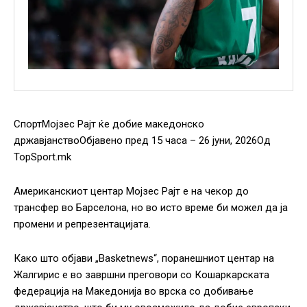
СпортМојзес Рајт ќе добие македонско
државјанствоОбјавено пред 15 часа – 26 јуни, 2026Од
TopSport.mk
Американскиот центар Мојзес Рајт е на чекор до
трансфер во Барселона, но во исто време би можел да ја
промени и репрезентацијата.
Како што објави „Basketnews“, поранешниот центар на
Жалгирис е во завршни преговори со Кошаркарската
федерација на Македонија во врска со добивање