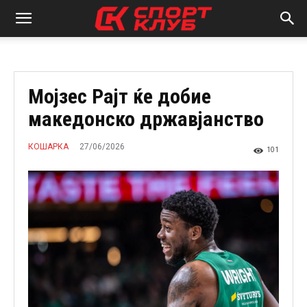
Мојзес Рајт ќе добие
македонско државјанство
27/06/2026
КОШАРКА
101