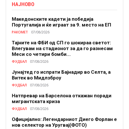
НАЈНОВО
Македонските кадети ја победија
Португалија и ќе играат за 9. место на ЕП
РАКОМЕТ
07/08/2026
Тајните на ФБИ од СП го шокираа светот:
Влегувам на стадионот за да го разнесам
Меси со четири бомби...
ФУДБАЛ
07/08/2026
Јунајтед го испрати Бајнадир во Селта, а
Витек во Мидлзброу
ФУДБАЛ
07/08/2026
Натпревар на Барселона откажан поради
мигрантската криза
ФУДБАЛ
07/08/2026
Официјално: Легендарниот Диего Форлан е
нов селектор на Уругвај(ФОТО)