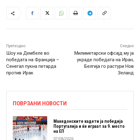
Претходно
Следно
Шоу на Дембеле во
Милиметарски офсајд му ја
победата на Франција –
украде победата на Иран,
Сенегал пукна петарда
Белгија го растури Нов
против Ирак
Зеланд
ПОВРЗАНИ НОВОСТИ
Македонските кадети ја победија
Португалија и ќе играат за 9. место
на ЕП
07/08/2026