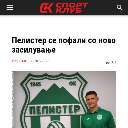
Пелистер се пофали со ново
засилување
29/07/2025
ФУДБАЛ
339