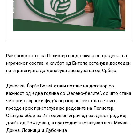
Раководството на Пелистер продолжува со градење на
играчкиот состав, а клубот од Битола останува доследен
на стратегијата да донесува засилувања од Србија.
Денеска, Ѓорѓе Белиќ стави потпис на договор со
важност од една година со „зелено-белите“, со што стана
четвртиот српски фудбалер кој во текот на летниот
преоден рок пристапува во редовите на Пелистер.
Станува збор за 27-годишен играч од средниот ред, кој
доаѓа од Вождовац, а претходно настапувал и за Мачва,
Дрина, Лозница и Дубочица.