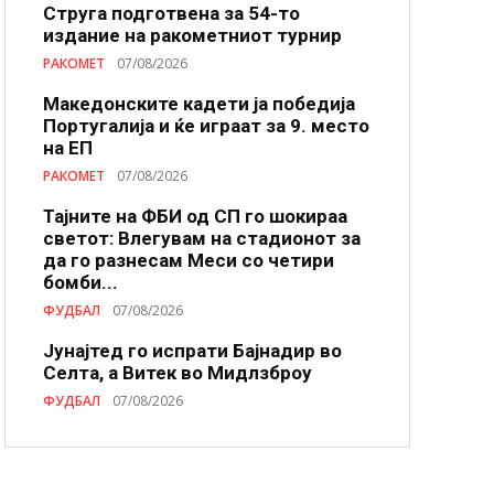
Струга подготвена за 54-то
издание на ракометниот турнир
РАКОМЕТ
07/08/2026
Македонските кадети ја победија
Португалија и ќе играат за 9. место
на ЕП
РАКОМЕТ
07/08/2026
Тајните на ФБИ од СП го шокираа
светот: Влегувам на стадионот за
да го разнесам Меси со четири
бомби...
ФУДБАЛ
07/08/2026
Јунајтед го испрати Бајнадир во
Селта, а Витек во Мидлзброу
ФУДБАЛ
07/08/2026