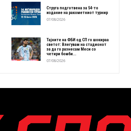
Струга подготвена за 54-то
издание на ракометниот турнир
07/08/2026
Тајните на ФБИ од СП го шокираа
светот: Влегувам на стадионот
за да го разнесам Меси со
четири бомби...
07/08/2026