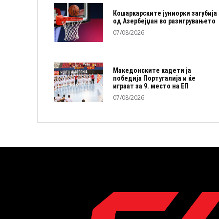
Кошаркарските јуниорки загубија
од Азербејџан во разигрувањето
07/08/2026
Македонските кадети ја
победија Португалија и ќе
играат за 9. место на ЕП
07/08/2026