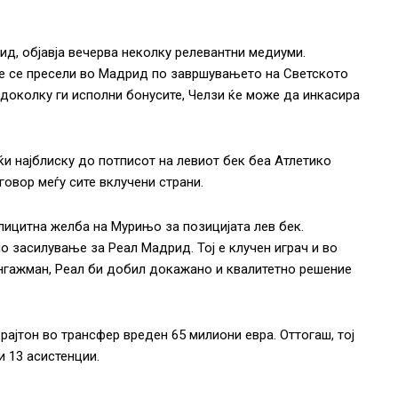
ид, објавја вечерва неколку релевантни медиуми.
ќе се пресели во Мадрид по завршувањето на Светското
а доколку ги исполни бонусите, Челзи ќе може да инкасира
јќи најблиску до потписот на левиот бек беа Атлетико
овор меѓу сите вклучени страни.
ицитна желба на Мурињо за позицијата лев бек.
 засилување за Реал Мадрид. Тој е клучен играч и во
ангажман, Реал би добил докажано и квалитетно решение
рајтон во трансфер вреден 65 милиони евра. Оттогаш, тој
и 13 асистенции.