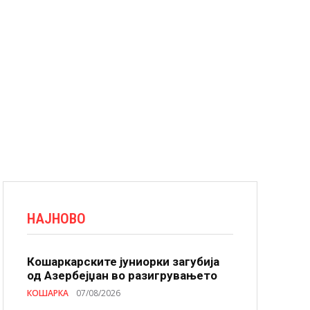
НАЈНОВО
Кошаркарските јуниорки загубија
од Азербејџан во разигрувањето
КОШАРКА
07/08/2026