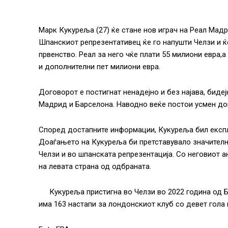
Марк Кукуреља (27) ќе стане нов играч на Реал Мадр
Шпанскиот репрезентативец ќе го напушти Челзи и 
првенство. Реал за него чќе плати 55 милиони евра,
и дополнителни пет милиони евра.
Договорот е постигнат ненадејно и без најава, биде
Мадрид и Барселона. Наводно веќе постои усмен дог
Според достапните информации, Кукуреља бил експл
Доаѓањето на Кукуреља би претставувало значително
Челзи и во шпанската репрезентација. Со неговиот 
на левата страна од одбраната.
Кукуреља пристигна во Челзи во 2022 година од Б
има 163 настапи за лондонскиот клуб со девет гола 