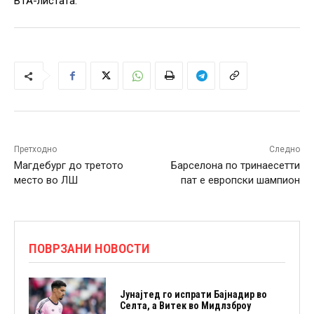
ВТА-листата.
Претходно
Следно
Магдебург до третото
Барселона по тринаесетти
место во ЛШ
пат е европски шампион
ПОВРЗАНИ НОВОСТИ
Јунајтед го испрати Бајнадир во
Селта, а Витек во Мидлзброу