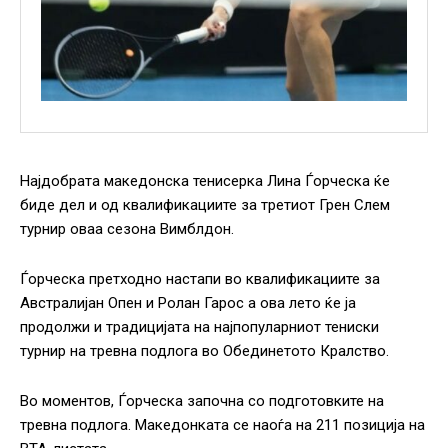
Најдобрата македонска тенисерка Лина Ѓорческа ќе
биде дел и од квалификациите за третиот Грен Слем
турнир оваа сезона Вимблдон.
Ѓорческа претходно настапи во квалификациите за
Австралијан Опен и Ролан Гарос а ова лето ќе ја
продолжи и традицијата на најпопуларниот тениски
турнир на тревна подлога во Обединетото Кралство.
Во моментов, Ѓорческа започна со подготовките на
тревна подлога. Македонката се наоѓа на 211 позиција на