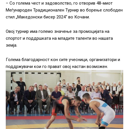
– Со голема чест и задоволство, го отворив 48-миот
Меѓународен Традиционален Турнир во борење слободен
стил „Македонски бисер 2024“ во Кочани.
Овој турнир има големо значење за промоцијата на
спортот и поддршката на младите таленти во нашата
земја.
Голема благодарност кон сите учесници, организатори и
поддржувачи кои го прават овој настан возможен.