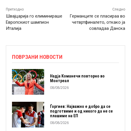
Претходно
Следно
Швајцарија го елиминираше
Германците се пласираа во
Европскиот шампион
четвртфиналето, откако ја
Италија
совладаа Данска
ПОВРЗАНИ НОВОСТИ
Надја Команечи повторно во
Монтреал
08/08/2026
Ѓоргиев: Најважно е добро да се
подготвиме и од никого да не се
плашиме на ЕП
08/08/2026