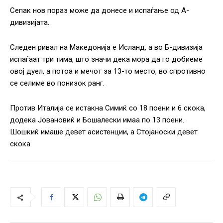
Сепак нов пораз може да донесе и испаѓање од А-
дивизијата.
Следен ривал на Македонија е Исланд, а во Б-дивизија
испаѓаат три тима, што значи дека мора да го добиеме
овој дуел, а потоа и мечот за 13-то место, во спротивно
се селиме во понизок ранг.
Против Италија се истакна Симиќ со 18 поени и 6 скока,
додека Јовановиќ и Бошалески имаа по 13 поени.
Шошкиќ имаше девет асистенции, а Стојаноски девет
скока.