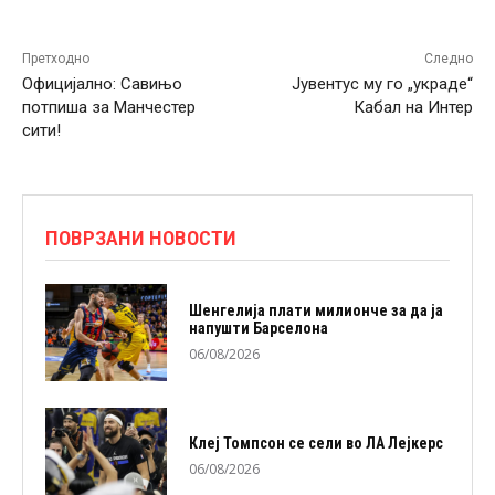
Претходно
Следно
Официјално: Савињо
Јувентус му го „украде“
потпиша за Манчестер
Кабал на Интер
сити!
ПОВРЗАНИ НОВОСТИ
Шенгелија плати милионче за да ја
напушти Барселона
06/08/2026
Клеј Томпсон се сели во ЛА Лејкерс
06/08/2026