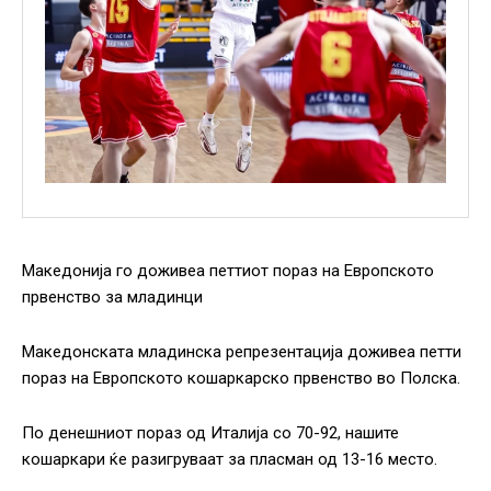
Македонија го доживеа петтиот пораз на Европското
првенство за младинци
Македонската младинска репрезентација доживеа петти
пораз на Европското кошаркарско првенство во Полска.
По денешниот пораз од Италија со 70-92, нашите
кошаркари ќе разигруваат за пласман од 13-16 место.