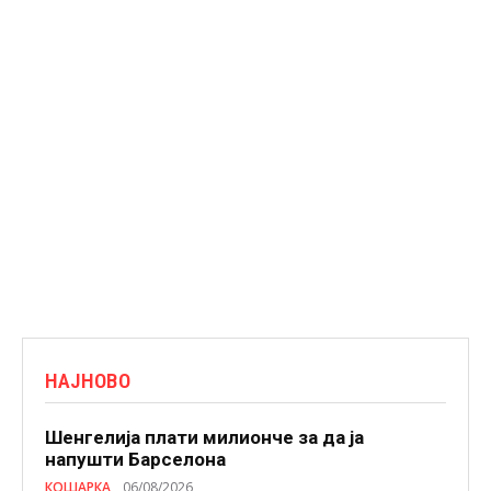
НАЈНОВО
Шенгелија плати милионче за да ја
напушти Барселона
КОШАРКА
06/08/2026