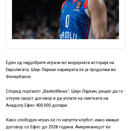
Еден од најдобрите играчи во модерната историја на
Евролигата, Шејн Ларкин кариерата ќе ја продолжи во
Фенербахче.
Според порталот „BasketNews“, Шејн Ларкин, решил да го
откупи својот договор и да уплати на сметката на
Анадолу Ефес 400.000 долари.
Како слободен играч ќе го напупти клубот, иако имаше
договор со Ефес до 2028 година. Американецот ќе