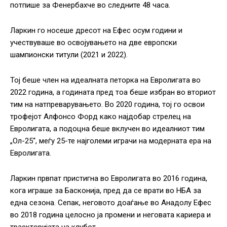
потпише за Фенербахче во следните 48 часа.
Ларкин го носеше дресот на Ефес осум години и
учествуваше во освојувањето на две европски
шампионски титули (2021 и 2022).
Тој беше член на идеалната петорка на Евролигата во
2022 година, а годината пред тоа беше избран во вториот
тим на натпреварувањето. Во 2020 година, тој го освои
трофејот Алфонсо Форд како најдобар стрелец на
Евролигата, а подоцна беше вклучен во идеалниот тим
„Ол-25“, меѓу 25-те најголеми играчи на модерната ера на
Евролигата.
Ларкин првпат пристигна во Евролигата во 2016 година,
кога играше за Басконија, пред да се врати во НБА за
една сезона. Сепак, неговото доаѓање во Анадолу Ефес
во 2018 година целосно ја промени и неговата кариера и