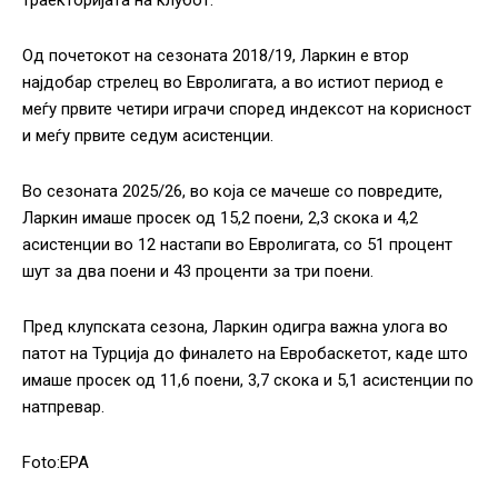
траекторијата на клубот.
Од почетокот на сезоната 2018/19, Ларкин е втор
најдобар стрелец во Евролигата, а во истиот период е
меѓу првите четири играчи според индексот на корисност
и меѓу првите седум асистенции.
Во сезоната 2025/26, во која се мачеше со повредите,
Ларкин имаше просек од 15,2 поени, 2,3 скока и 4,2
асистенции во 12 настапи во Евролигата, со 51 процент
шут за два поени и 43 проценти за три поени.
Пред клупската сезона, Ларкин одигра важна улога во
патот на Турција до финалето на Евробаскетот, каде што
имаше просек од 11,6 поени, 3,7 скока и 5,1 асистенции по
натпревар.
Foto:EPA