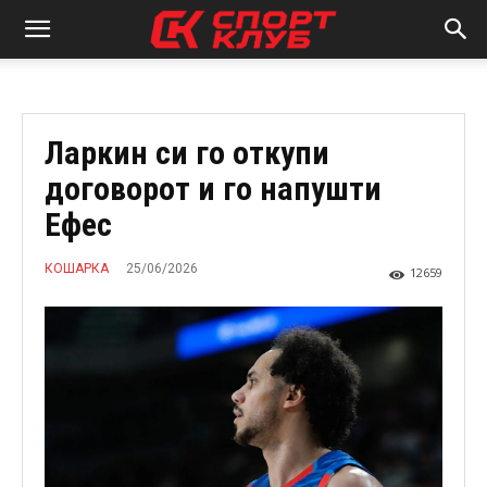
Ларкин си го откупи
договорот и го напушти
Ефес
25/06/2026
КОШАРКА
12659