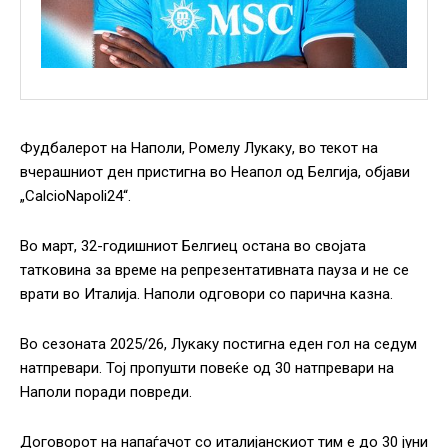
Фудбалерот на Наполи, Ромелу Лукаку, во текот на
вчерашниот ден пристигна во Неапол од Белгија, објави
„CalcioNapoli24“.
Во март, 32-годишниот Белгиец остана во својата
татковина за време на репрезентативната пауза и не се
врати во Италија. Наполи одговори со парична казна.
Во сезоната 2025/26, Лукаку постигна еден гол на седум
натпревари. Тој пропушти повеќе од 30 натпревари на
Наполи поради повреди.
Договорот на напаѓачот со италијанскиот тим е до 30 јуни