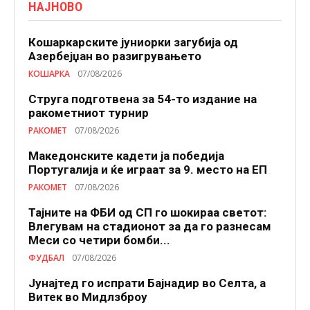
НАЈНОВО
Кошаркарските јуниорки загубија од
Азербејџан во разигрувањето
КОШАРКА
07/08/2026
Струга подготвена за 54-то издание на
ракометниот турнир
РАКОМЕТ
07/08/2026
Македонските кадети ја победија
Португалија и ќе играат за 9. место на ЕП
РАКОМЕТ
07/08/2026
Тајните на ФБИ од СП го шокираа светот:
Влегувам на стадионот за да го разнесам
Меси со четири бомби...
ФУДБАЛ
07/08/2026
Јунајтед го испрати Бајнадир во Селта, а
Витек во Мидлзброу