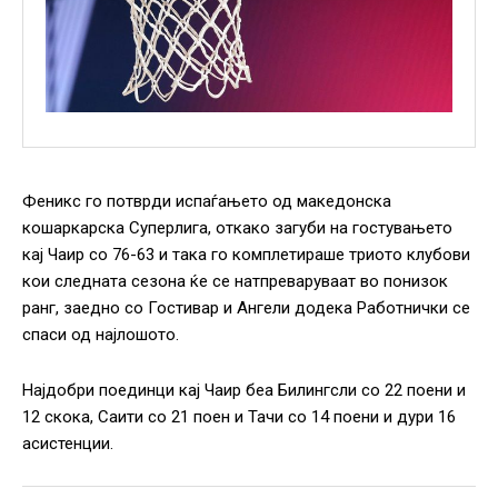
Феникс го потврди испаѓањето од македонска
кошаркарска Суперлига, откако загуби на гостувањето
кај Чаир со 76-63 и така го комплетираше триото клубови
кои следната сезона ќе се натпреваруваат во понизок
ранг, заедно со Гостивар и Ангели додека Работнички се
спаси од најлошото.
Најдобри поединци кај Чаир беа Билингсли со 22 поени и
12 скока, Саити со 21 поен и Тачи со 14 поени и дури 16
асистенции.