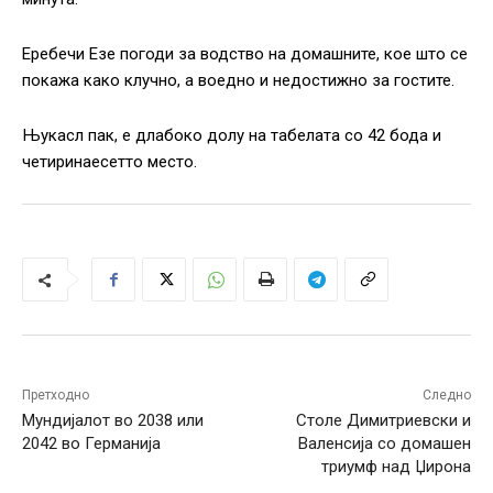
Еребечи Езе погоди за водство на домашните, кое што се
покажа како клучно, а воедно и недостижно за гостите.
Њукасл пак, е длабоко долу на табелата со 42 бода и
четиринаесетто место.
Претходно
Следно
Мундијалот во 2038 или
Столе Димитриевски и
2042 во Германија
Валенсија со домашен
триумф над Џирона