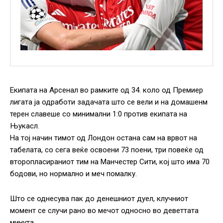
Екипата на Арсенал во рамките од 34. коло од Премиер
лигата ја одработи задачата што се вели и на домашенм
терен славеше со минимални 1:0 против екипата на
Њукасл.
На тој начин тимот од Лондон остана сам на врвот на
табелата, со сега веќе освоени 73 поени, три повеќе од
второпласираниот тим на Манчестер Сити, кој што има 70
бодови, но нормално и меч помалку.
Што се однесува пак до денешниот дуел, клучниот
момент се случи рано во мечот односно во деветтата
минута.