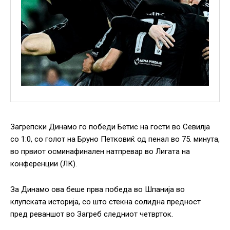
Загрепски Динамо го победи Бетис на гости во Севилја
со 1:0, со голот на Бруно Петковиќ од пенал во 75. минута,
во првиот осминафинален натпревар во Лигата на
конференции (ЛК).
За Динамо ова беше прва победа во Шпанија во
клупската историја, со што стекна солидна предност
пред реваншот во Загреб следниот четврток.