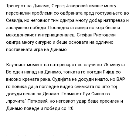
Тренерот на Динамо, Сергеј Јакировиќ имаше многу
персонални проблеми со одбраната пред гостувањето во
Севилја, но неговиот тим одигра многу добар натпревар и
заслужено победи. Последната линија во која беше и
македонскиот интернационалец, Стефан Ристовски
одигра многу сигурно и беше основата на одлично
поставената игра на Динамо.
Клучниот момент на натпреварот се случи во 75. минута.
Во еден напад на Динамо, топката го погоди Ријад со
високо крената рака. Судијата не досуди ништо, но ВАР
го повика да ја погледне видео снимката по што тој
досуди пенал за Динамо. Голманот Руи Силва го
„прочита“ Петковиќ, но неговиот удар беше пресилен и
Динамо поведе и победи со 1:0.