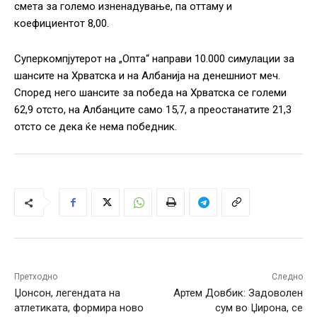
смета за големо изненадување, па оттаму и
коефициентот 8,00.
Суперкомпјутерот на „Опта“ направи 10.000 симулации за
шансите на Хрватска и на Албанија на денешниот меч.
Според него шансите за победа на Хрватска се големи
62,9 отсто, на Албанците само 15,7, а преостанатите 21,3
отсто се дека ќе нема победник.
Претходно
Следно
Џонсон, легендата на
Артем Довбик: Задоволен
атлетиката, формира ново
сум во Џирона, се