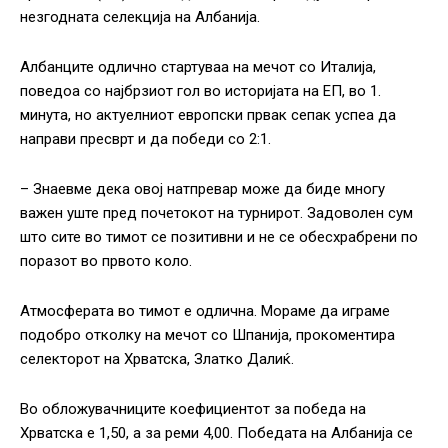
незгодната селекција на Албанија.
Албанците одлично стартуваа на мечот со Италија,
поведоа со најбрзиот гол во историјата на ЕП, во 1.
минута, но актуелниот европски првак сепак успеа да
направи пресврт и да победи со 2:1.
– Знаевме дека овој натпревар може да биде многу
важен уште пред почетокот на турнирот. Задоволен сум
што сите во тимот се позитивни и не се обесхрабрени по
поразот во првото коло.
Атмосферата во тимот е одлична. Мораме да играме
подобро отколку на мечот со Шпанија, прокоментира
селекторот на Хрватска, Златко Далиќ.
Во обложувачниците коефициентот за победа на
Хрватска е 1,50, а за реми 4,00. Победата на Албанија се