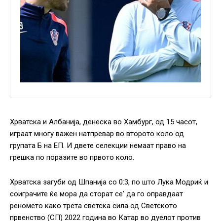
Хрватска и Албанија, денеска во Хамбург, од 15 часот,
играат многу важен натпревар во второто коло од
групата Б на ЕП. И двете селекции немаат право на
грешка по поразите во првото коло.
Хрватска загуби од Шпанија со 0:3, по што Лука Модриќ и
соиграчите ќе мора да сторат се’ да го оправдаат
реномето како трета светска сила од Светското
првенство (СП) 2022 година во Катар во дуелот против