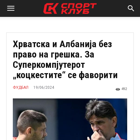
Хрватска и Албанија без
право на грешка. За
Суперкомпјутерот
„коцкестите“ се фаворити
19/06/2024
ФУДБАЛ
492