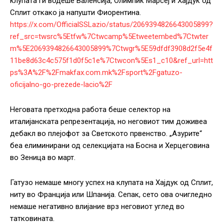
клупата ги водеше Валенсија, Олимпик Марсеј и Хајдук од
Сплит откако ја напушти Фиорентина.
https://x.com/OfficialSSLazio/status/2069394826643005899?
ref_src=twsrc%5Etfw%7Ctwcamp%5Etweetembed%7Ctwter
m%5E2069394826643005899%7Ctwgr%5E59dfdf3908d2f5e4f
11be8d63c4c575f1d0f5c1e%7Ctwcon%5Es1_c10&ref_url=htt
ps%3A%2F%2Fmakfax.com.mk%2Fsport%2Fgatuzo-
oficijalno-go-prezede-lacio%2F
Неговата претходна работа беше селектор на
италијанската репрезентација, но неговиот тим доживеа
дебакл во плејофот за Светското првенство. „Азурите“
беа елиминирани од селекцијата на Босна и Херцеговина
во Зеница во март.
Гатузо немаше многу успех на клупата на Хајдук од Сплит,
ниту во Франција или Шпанија. Сепак, сето ова очигледно
немаше негативно влијание врз неговиот углед во
татковината.