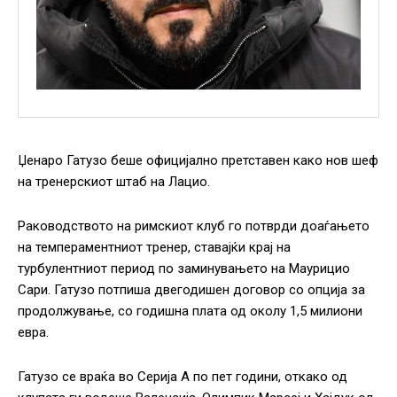
Џенаро Гатузо беше официјално претставен како нов шеф
на тренерскиот штаб на Лацио.
Раководството на римскиот клуб го потврди доаѓањето
на темпераментниот тренер, ставајќи крај на
турбулентниот период по заминувањето на Маурицио
Сари. Гатузо потпиша двегодишен договор со опција за
продолжување, со годишна плата од околу 1,5 милиони
евра.
Гатузо се враќа во Серија А по пет години, откако од