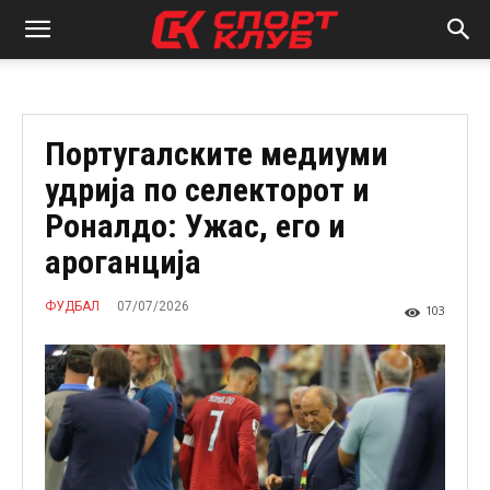
Португалските медиуми
удрија по селекторот и
Роналдо: Ужас, его и
ароганција
07/07/2026
ФУДБАЛ
103