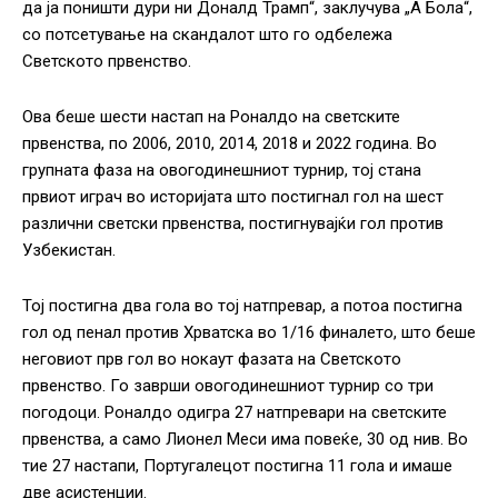
да ја поништи дури ни Доналд Трамп“, заклучува „А Бола“,
со потсетување на скандалот што го одбележа
Светското првенство.
Ова беше шести настап на Роналдо на светските
првенства, по 2006, 2010, 2014, 2018 и 2022 година. Во
групната фаза на овогодинешниот турнир, тој стана
првиот играч во историјата што постигнал гол на шест
различни светски првенства, постигнувајќи гол против
Узбекистан.
Тој постигна два гола во тој натпревар, а потоа постигна
гол од пенал против Хрватска во 1/16 финалето, што беше
неговиот прв гол во нокаут фазата на Светското
првенство. Го заврши овогодинешниот турнир со три
погодоци. Роналдо одигра 27 натпревари на светските
првенства, а само Лионел Меси има повеќе, 30 од нив. Во
тие 27 настапи, Португалецот постигна 11 гола и имаше
две асистенции.