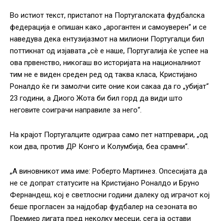
Во истиот текст, пристапот на Португалската фудбалска
федерација е опишан како „арогантен и самоуверен“ и се
наведува дека ентузијазмот на милиони Португалци бил
поттикнат од изјавата „сè е наше, Португалија ќе успее на
ова првенство, никогаш во историјата на националниот
тим не е виден среден ред од таква класа, Кристијано
Роналдо ќе ги замолчи сите оние кои сакаа да го „убијат“
23 години, а Диого Жота би бил горд да види што
неговите соиграчи направиле за него“.
На крајот Португалците одиграа само пет натпревари, „од
кои два, против ДР Конго и Колумбија, беа срамни“.
„А виновникот има име: Роберто Мартинез. Опсесијата да
не се допрат статусите на Кристијано Роналдо и Бруно
Фернандеш, кој е светлосни години далеку од играчот кој
беше прогласен за најдобар фудбалер на сезоната во
Премиер лигата пред неколку месеци, сега ја остави