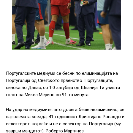
Португалските медиуми се бесни по елиминацијата на
Португалија од Светското првенство. Португалците,
синоќа во Далас, со 1:0 загубија од Шпанија. Ги уништи
голот на Микел Мерино во 91-та минута.
На удар на медиумите, што досега беше незамисливо, се
најголемата ѕвезда, 41-годишниот Кристијано Роналдо и
селекторот, кој веќе и не е селектор на Португалија (му
заврши мандатот), Роберто Мартинез.