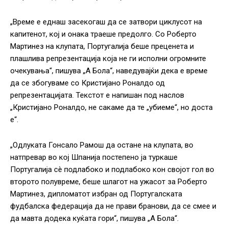
„Време е еднаш засекогаш да се затвори циклусот на
капитенот, кој и онака траеше предолго. Со Роберто
Мартинез на клупата, Португалија беше преценета и
плашлива репрезентација која не ги исполни огромните
очекувања“, пишува „А Бола“, наведувајќи дека е време
да се збогуваме со Кристијано Роналдо од
репрезентацијата. Текстот е напишан под наслов
„Кристијано Роналдо, не сакаме да те „убиеме“, но доста
е“.
„Одлуката Гонсало Рамош да остане на клупата, во
натпревар во кој Шпанија постепено ја туркаше
Португалија сè подлабоко и подлабоко кон својот гол во
второто полувреме, беше шлагот на ужасот за Роберто
Мартинез, дипломатот избран од Португалската
фудбалска федерација да не прави бранови, да се смее и
да мавта додека куќата гори“, пишува „А Бола“.