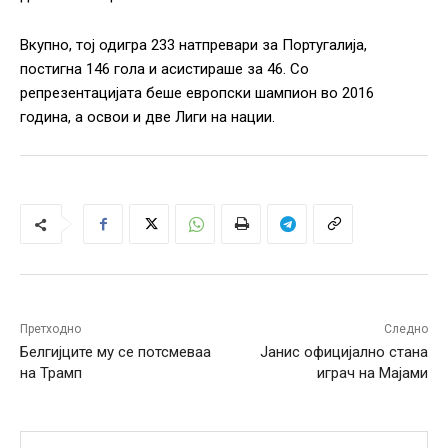
Вкупно, тој одигра 233 натпревари за Португалија,
постигна 146 гола и асистираше за 46. Со
репрезентацијата беше европски шампион во 2016
година, а освои и две Лиги на нации.
Претходно
Следно
Белгијците му се потсмеваа
Јанис официјално стана
на Трамп
играч на Мајами