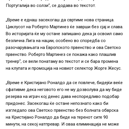
Португалија во солзи“, се додава во текстот.
„Време е еднаш засекогаш да свртиме нова страница.
Циклусот на Роберто Мартинез ќе заврши без сјај и слава.
Во историјата ќе му остане запишано дека ја освоил само
безлична Лига на нации, особено во споредба со
разочарувањата на Европското првенство и ова Светско
првенство. Роберто Мартинез се покажа како плашлив
тренер“, се вели понатаму во текстот и се бара промена
на клупата и промоција на новиот селектор Жорге Жесус.
„Време е Кристијано Роналдо да се повлече, бидејќи веќе
сфативме дека неговото его не му дозволува да му биде
резерва на играч кој денес дава неспоредливо подобар
придонес. Засекогаш ќе остане непознато како би
изгледало ова Светско првенство без болната обврска
на Кристијано Роналдо да биде на теренот сите 90
минути, на секој натпревар. И оваа елиминација не може