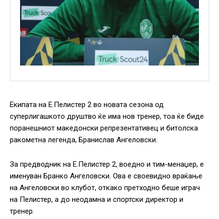
Екипата на Е.Пелистер 2 во новата сезона од
суперлигашкото друштво ќе има нов тренер, тоа ќе биде
поранешниот македонски репрезентативец и битолска
ракометна легенда, Бранислав Ангеловски.
За предводник на Е.Пелистер 2, воедно и тим-менаџер, е
именуван Бранко Ангеловски. Ова е своевидно враќање
на Ангеловски во клубот, откако претходно беше играч
на Пелистер, а до неодамна и спортски директор и
тренер.