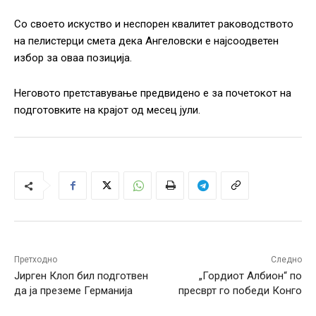
Со своето искуство и неспорен квалитет раководството
на пелистерци смета дека Ангеловски е најсоодветен
избор за оваа позиција.
Неговото претставување предвидено е за почетокот на
подготовките на крајот од месец јули.
Претходно
Следно
Јирген Клоп бил подготвен
„Гордиот Албион“ по
да ја преземе Германија
пресврт го победи Конго