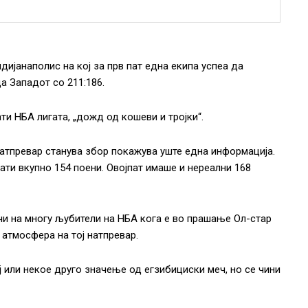
ијанаполис на кој за прв пат една екипа успеа да
а Западот со 211:186.
ти НБА лигата, „дожд од кошеви и тројки“.
натпревар станува збор покажува уште една информација.
ати вкупно 154 поени. Овојпат имаше и нереални 168
чи на многу љубители на НБА кога е во прашање Ол-стар
 атмосфера на тој натпревар.
ј или некое друго значење од егзибициски меч, но се чини