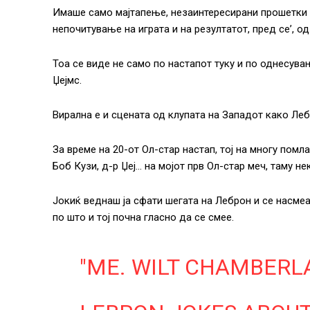
Имаше само мајтапење, незаинтересирани прошетки 
непочитување на играта и на резултатот, пред се’, од
Тоа се виде не само по настапот туку и по однесува
Џејмс.
Вирална е и сцената од клупата на Западот како Лебр
За време на 20-от Ол-стар настап, тој на многу помл
Боб Кузи, д-р Џеј… на мојот прв Ол-стар меч, таму не
Јокиќ веднаш ја сфати шегата на Леброн и се насмеа
по што и тој почна гласно да се смее.
"ME. WILT CHAMBERLAI