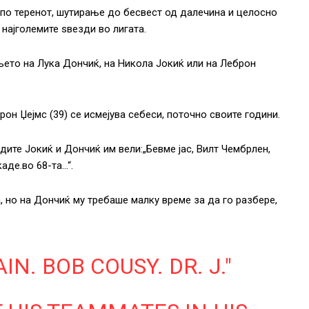
по теренот, шутирање до бесвест од далечина и целосно
 најголемите ѕвезди во лигата.
њето на Лука Дончиќ, на Никола Јокиќ или на Леброн
он Џејмс (39) се исмејува себеси, поточно своите години.
адите Јокиќ и Дончиќ им вели:„Бевме јас, Вилт Чембрлен,
каде.во 68-та…“.
, но на Дончиќ му требаше малку време за да го разбере,
N. BOB COUSY. DR. J."