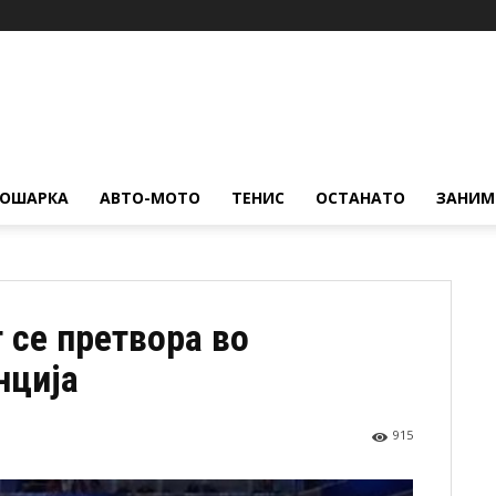
КОШАРКА
АВТО-МОТО
ТЕНИС
ОСТАНАТО
ЗАНИМ
 се претвора во
нција
915