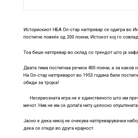
Историскиот НБА Ол-стар натпревар се одигра во Инд
постигне повеќе од 200 поени; Истокот кој го совлад
Тоа беше натпревар во склад со трендот што ја зафа
Двата тима постигнаа речиси 400 поени, а за каков 
На Ол-стар натпреварот во 1953 година биле постигн
обиди за тројка!
Несериозната игра не е единственото што им пре
мечот. Нив не им се допаѓа ниту целосно опуштената
Јасно е дека никој не очекува натпреварувачки набо
дека се отиде во друга крајност.