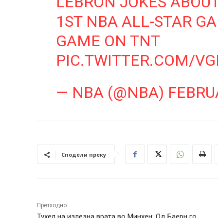
LEBRON JOKES ABOUT
1ST NBA ALL-STAR G
GAME ON TNT
PIC.TWITTER.COM/V
— NBA (@NBA)
FEBRUA
Сподели преку
Претходно
Тухел на излезна врата во Минхен: Од Баерн го