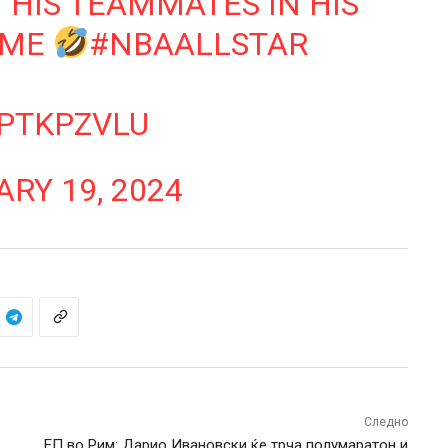
 HIS TEAMMATES IN HIS
AME
#NBAALLSTAR
GPTKPZVLU
RY 19, 2024
Следно
ЕП во Рим: Дарио Ивановски ќе трча полумаратон и