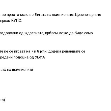
во првото коло во Лигата на шампионите. Црвено-црните
 првак КУПС.
 задоволни од ждрепката, прблем може да биде само
 ќе се играат на 7 и 8 јули, додека реваншите се
одредени подоцна од УЕФА.
ата на шампионите:
ка)