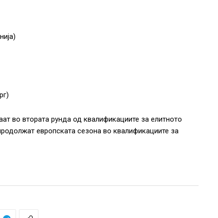
нија)
рг)
аат во втората рунда од квалификациите за елитното
 продолжат европската сезона во квалификациите за