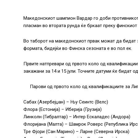
Македонскиот шампион Вардар го доби противникот 
пласман во втората рунда ќе бркаат преку финскиот
Во таборот на македонскиот првак можат да бидат
формата, бидејќи во Финска сезоната е во пол ек.
Првите натпревари од првото коло од квалификациите
закажани за 14 и 15 јули. Точните датуми ќе бидат 
Парови од првото коло од квалификациите за Лиг
Сабах (Азербејџан) – Њу Сеинтс (Велс)
Флора (Естонија) – Иберија (Грузија)
Линколн (Гибралтар) – Интер Ескаладес (Андора)
Флоријана (Малта) – Шамрок Роверс (Република Ирс
Тре Фјори (Сан Марино) – Ларне (Северна Ирска)