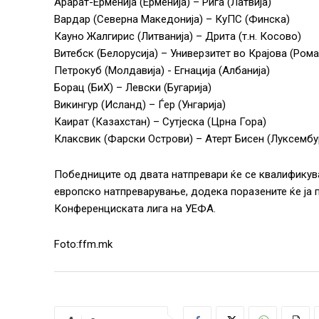
Арарат-Ерменија (Ерменија) – Рига (Латвија)
Вардар (Северна Македонија) – КуПС (Финска)
Кауно Жалгирис (Литванија) – Дрита (т.н. Косово)
Витебск (Белорусија) – Универзитет во Крајова (Рома
Петрокуб (Молдавија) ​​- Егнација (Албанија)
Борац (БиХ) – Левски (Бугарија)
Викингур (Исланд) – Ѓер (Унгарија)
Каират (Казахстан) – Сутјеска (Црна Гора)
Клаксвик (Фарски Острови) – Атерт Бисен (Луксембу
Победниците од двата натпревари ќе се квалификув
европско натпреварување, додека поразените ќе ја
Конференциската лига на УЕФА.
Foto:ffm.mk