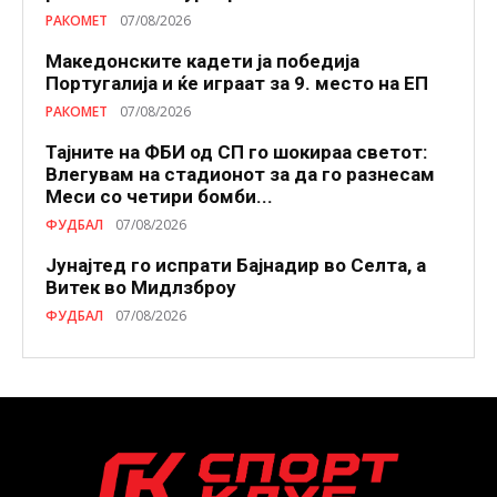
РАКОМЕТ
07/08/2026
Македонските кадети ја победија
Португалија и ќе играат за 9. место на ЕП
РАКОМЕТ
07/08/2026
Тајните на ФБИ од СП го шокираа светот:
Влегувам на стадионот за да го разнесам
Меси со четири бомби...
ФУДБАЛ
07/08/2026
Јунајтед го испрати Бајнадир во Селта, а
Витек во Мидлзброу
ФУДБАЛ
07/08/2026