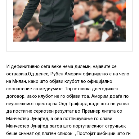
И дефинитивно сега веќе нема дилеми, најавите се
остварија.Од денес, Рубен Аморим официјално е на чело
на Милан, како што објави клубот во официјално
соопштение за медиумите. Тој потпиша двегодишен
договор, иако клубот не го објави тоа. Аморим доаѓа по
неуспешниот престој на Олд Трафорд каде што не успеа
да постигне сериозен резултат во Премиер лигата со
Манчестер Јунајтед, а ова потпишување го слави
Манчестер Јунајтед затоа што португалскиот стручњак
беше симнат од платен список. „Постојат амбиции што ги