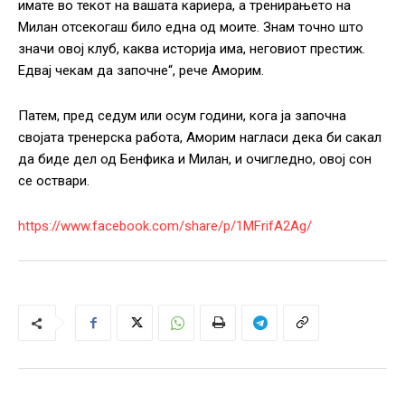
имате во текот на вашата кариера, а тренирањето на
Милан отсекогаш било една од моите. Знам точно што
значи овој клуб, каква историја има, неговиот престиж.
Едвај чекам да започне“, рече Аморим.
Патем, пред седум или осум години, кога ја започна
својата тренерска работа, Аморим нагласи дека би сакал
да биде дел од Бенфика и Милан, и очигледно, овој сон
се оствари.
https://www.facebook.com/share/p/1MFrifA2Ag/