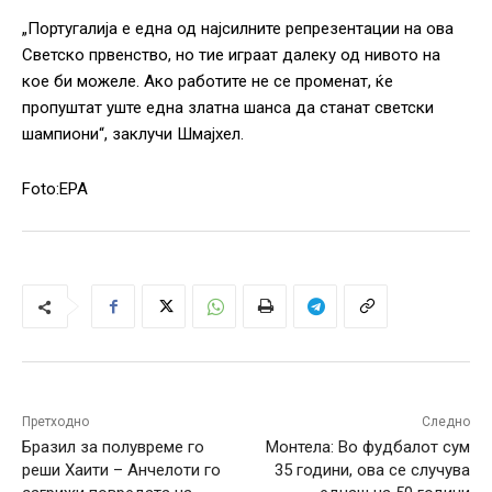
„Португалија е една од најсилните репрезентации на ова
Светско првенство, но тие играат далеку од нивото на
кое би можеле. Ако работите не се променат, ќе
пропуштат уште една златна шанса да станат светски
шампиони“, заклучи Шмајхел.
Foto:EPA
Претходно
Следно
Бразил за полувреме го
Монтела: Во фудбалот сум
реши Хаити – Анчелоти го
35 години, ова се случува