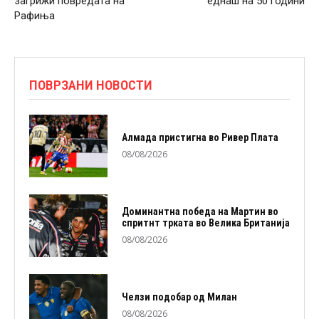
загрижи повредата на
еднаш на 50 години
Рафиња
ПОВРЗАНИ НОВОСТИ
Алмада пристигна во Ривер Плата
08/08/2026
Доминантна победа на Мартин во
спритнт трката во Велика Британија
08/08/2026
Челзи подобaр од Милан
08/08/2026