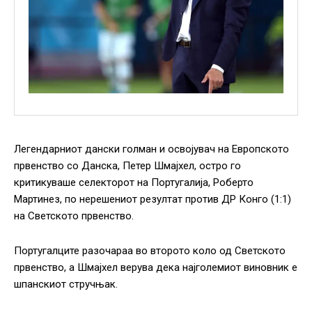
Легендарниот дански голман и освојувач на Европското
првенство со Данска, Петер Шмајхел, остро го
критикуваше селекторот на Португалија, Роберто
Мартинез, по нерешениот резултат против ДР Конго (1:1)
на Светското првенство.
Португалците разочараа во второто коло од Светското
првенство, а Шмајхел верува дека најголемиот виновник е
шпанскиот стручњак.