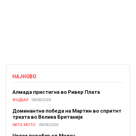
НАЈНОВО
Алмада пристигна во Ривер Плата
ФУДБАЛ
08/08/2026
Доминантна победа на Мартин во спритнт
трката во Велика Британија
АВТО-МОТО
08/08/2026
Челзи подобaр од Милан