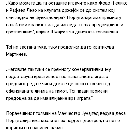
„Како можете да ги оставите играчите како Жоао Феликс
и Рафаел Леао на клупата држејќи се до систем кој
очигледно не функционира? Португалија има премногу
напаѓачки квалитет за да изгледа толку предвидливо и
претпазливо“, изјави Шмајхел за данската телевизија.
Тој не застана тука, туку продолжи да го критикува
Мартинез.
„Неговите тактики се премногу конзервативни. Му
недостасува креативност во напаѓачката игра, а
средниот ред се чини дека е целосно отсечен од
офанзивната линија на тимот. Тој прави промени
предоцна за да има влијание врз играта.“
Поранешниот голман на Манчестер Јунајтед верува дека
Португалија има квалитет за најдолг дострел, но не го
користи на правилен начин.