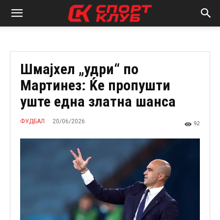
Шмајхел „удри“ по
Мартинез: Ќе пропушти
уште една златна шанса
20/06/2026
ФУДБАЛ
92