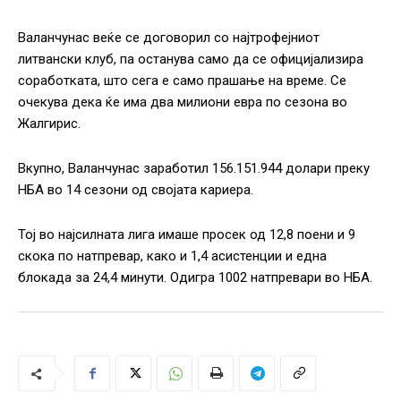
Валанчунас веќе се договорил со најтрофејниот
литвански клуб, па останува само да се официјализира
соработката, што сега е само прашање на време. Се
очекува дека ќе има два милиони евра по сезона во
Жалгирис.
Вкупно, Валанчунас заработил 156.151.944 долари преку
НБА во 14 сезони од својата кариера.
Тој во најсилната лига имаше просек од 12,8 поени и 9
скока по натпревар, како и 1,4 асистенции и една
блокада за 24,4 минути. Одигра 1002 натпревари во НБА.