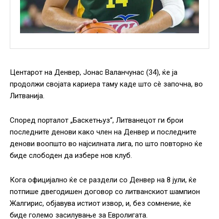
Центарот на Денвер, Јонас Валанчунас (34), ќе ја
продолжи својата кариера таму каде што сè започна, во
Литванија.
Според порталот „Баскетњуз“, Литванецот ги брои
последните денови како член на Денвер и последните
денови воопшто во најсилната лига, по што повторно ќе
биде слободен да избере нов клуб.
Кога официјално ќе се раздели со Денвер на 8 јули, ќе
потпише двегодишен договор со литванскиот шампион
Жалгирис, објавува истиот извор, и, без сомнение, ќе
биде големо засилување за Евролигата.