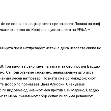
ќе се соочи со швајцарскиот претставник Лозана на свој
фикациско коло во Конференциската лига на УЕФА –
нцијата пред натпреварот истакна дека неговата екипа не
. Тоа важи за секој меч, па така и за овој против Вардар.
ено. Се подготвивме сериозно, анализиравме што игра
чекува лесен натпревар. Познати сме со македонскиот
ите добро го познаваат Џани Алиоски. Очекуваме
о го видовме од нивниот меч против Сан Марино, Вардар
иста мера. Финалниот збор сепак ќе го има реваншот