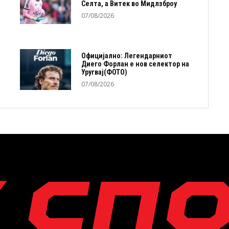
Селта, а Витек во Мидлзброу
07/08/2026
Официјално: Легендарниот
Диего Форлан е нов селектор на
Уругвај(ФОТО)
07/08/2026