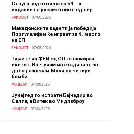
Струга подготвена за 54-то
издание на ракометниот турнир
РАКОМЕТ
07/08/2026
Македонските кадети ја победија
Португалија и ќе играат за 9. место
на ЕП
РАКОМЕТ
07/08/2026
Тајните на ФБИ од СП го шокираа
светот: Влегувам на стадионот за
да го разнесам Меси со четири
бомби...
ФУДБАЛ
07/08/2026
Јунајтед го испрати Бајнадир во
Селта, а Витек во Мидлзброу
ФУДБАЛ
07/08/2026