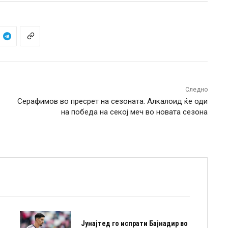
Следно
Серафимов во пресрет на сезоната: Алкалоид ќе оди
на победа на секој меч во новата сезона
Јунајтед го испрати Бајнадир во