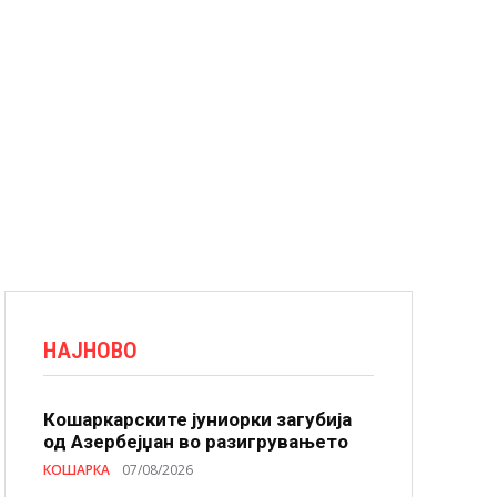
НАЈНОВО
Кошаркарските јуниорки загубија
од Азербејџан во разигрувањето
КОШАРКА
07/08/2026